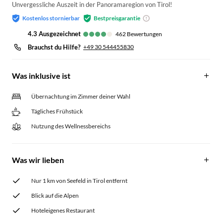
Unvergessliche Auszeit in der Panoramaregion von Tirol!
Kostenlos stornierbar
Bestpreisgarantie
4.3
ausgezeichnet
462
Bewertungen
Brauchst du Hilfe?
+49 30 544455830
Was inklusive ist
Übernachtung im Zimmer deiner Wahl
Tägliches Frühstück
Nutzung des Wellnessbereichs
Was wir lieben
Nur 1 km von Seefeld in Tirol entfernt
Blick auf die Alpen
Hoteleigenes Restaurant