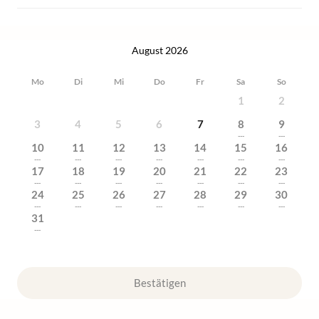
August 2026
Mo
Di
Mi
Do
Fr
Sa
So
1
2
3
4
5
6
7
8
9
---
---
10
11
12
13
14
15
16
---
---
---
---
---
---
---
17
18
19
20
21
22
23
---
---
---
---
---
---
---
24
25
26
27
28
29
30
---
---
---
---
---
---
---
31
---
Bestätigen