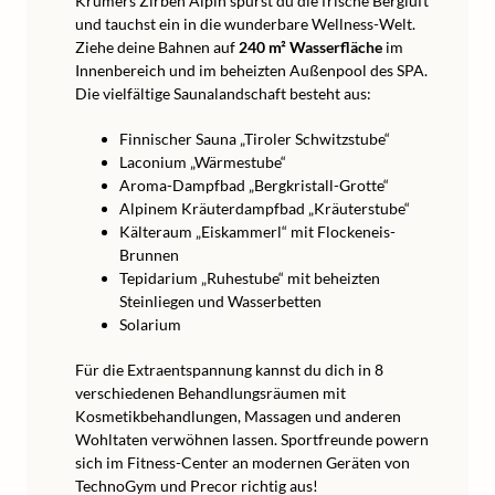
Krumers Zirben Alpin spürst du die frische Bergluft
und tauchst ein in die wunderbare Wellness-Welt.
Ziehe deine Bahnen auf
240 m² Wasserfläche
im
Innenbereich und im beheizten Außenpool des SPA.
Die vielfältige Saunalandschaft besteht aus:
Finnischer Sauna „Tiroler Schwitzstube“
Laconium „Wärmestube“
Aroma-Dampfbad „Bergkristall-Grotte“
Alpinem Kräuterdampfbad „Kräuterstube“
Kälteraum „Eiskammerl“ mit Flockeneis-
Brunnen
Tepidarium „Ruhestube“ mit beheizten
Steinliegen und Wasserbetten
Solarium
Für die Extraentspannung kannst du dich in 8
verschiedenen Behandlungsräumen mit
Kosmetikbehandlungen, Massagen und anderen
Wohltaten verwöhnen lassen. Sportfreunde powern
sich im Fitness-Center an modernen Geräten von
TechnoGym und Precor richtig aus!