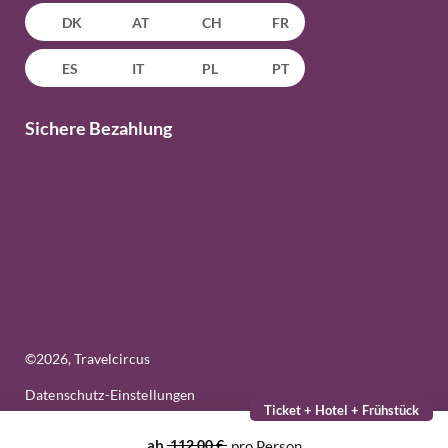
DK
AT
CH
FR
ES
IT
PL
PT
Sichere Bezahlung
©
2026
, Travelcircus
Datenschutz-Einstellungen
Ticket + Hotel + Frühstück
ab
112,00 €
pro Person