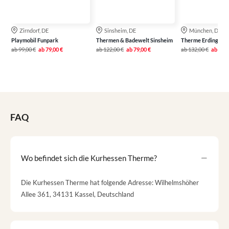
Zirndorf, DE
Sinsheim, DE
München, DE
Playmobil Funpark
Thermen & Badewelt Sinsheim
Therme Erding
ab
99,00 €
ab
79,00 €
ab
122,00 €
ab
79,00 €
ab
132,00 €
ab
99,0
FAQ
Wo befindet sich die Kurhessen Therme?
Die Kurhessen Therme hat folgende Adresse: Wilhelmshöher
Allee 361, 34131 Kassel, Deutschland