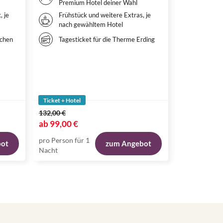
Premium Hotel deiner Wahl
Hotel 
, je
Frühstück und weitere Extras, je
Weitere
nach gewähltem Hotel
nach g
Ticket
rchen
Tagesticket für die Therme Erding
DER L
Ticket + Hotel
Ticket + Hote
132,00 €
144,00 €
ab
99,00 €
ab
115,00 
pro Person für 1
pro Person fü
bot
zum Angebot
Nacht
Nacht