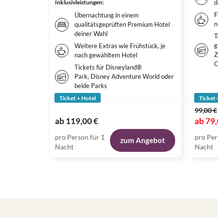
Inklusivleistungen
:
d
F
Übernachtung in einem
n
qualitätsgeprüften Premium Hotel
deiner Wahl
T
g
Weitere Extras wie Frühstück, je
Z
nach gewähltem Hotel
O
Tickets für Disneyland®
Park, Disney Adventure World oder
beide Parks
Ticket + Hotel
Ticket 
99,00 €
ab
119,00 €
ab
79,
pro Person für 1
pro Per
zum Angebot
Nacht
Nacht