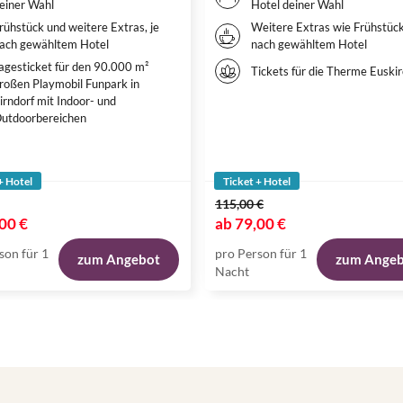
einer Wahl
Hotel deiner Wahl
rühstück und weitere Extras, je
Weitere Extras wie Frühstück
ach gewähltem Hotel
nach gewähltem Hotel
agesticket für den 90.000 m²
Tickets für die Therme Euski
roßen Playmobil Funpark in
irndorf mit Indoor- und
utdoorbereichen
+ Hotel
Ticket + Hotel
115,00 €
00 €
ab
79,00 €
son für 1
pro Person für 1
zum Angebot
zum Ange
Nacht