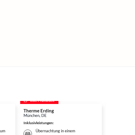
inkl. Frühstück
inkl. Frühs
Therme Erding
Disneys D
München, DE
Hamburg, DE
Inklusivleistungen
:
Inklusivleistun
ium
Übernachtung in einem
Überna