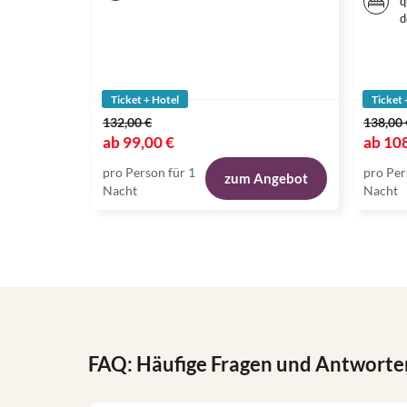
q
d
Ticket + Hotel
Ticket 
132,00 €
138,00 
ab
99,00 €
ab
108
pro Person für 1
pro Per
zum Angebot
Nacht
Nacht
FAQ: Häufige Fragen und Antworte