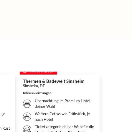
inkl. Frühstück
inkl. Frühs
Thermen & Badewelt Sinsheim
Autoerlebnis
Mercedes-B
Sinsheim, DE
Museum
Inklusivleistungen
:
Stuttgart, DE
Übernachtung im Premium Hotel
Inklusivleistun
deiner Wahl
Überna
, je
Weitere Extras wie Frühstück, je
deiner
nach Hotel
Mit wei
Ticketkategorie deiner Wahl für die
n Rust
je nac