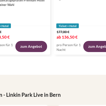
ualitätsgeprüften Premium Hotel
einer Wahl
+ Hotel
Ticket + Hotel
€
177,00 €
,50 €
ab
136,50 €
son für 1
pro Person für 1
zum Angebot
zum Ange
Nacht
n
- Linkin Park Live in Bern