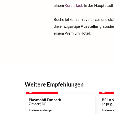
einem
Kurzurlaub
in der Hauptstadt
Buche jetzt mit Travelcircus und sich
die
einzigartige Ausstellung
, sonde
einem Premium Hotel.
Weitere Empfehlungen
inkl. Frühstück
inkl
Playmobil Funpark
BELANT
Zirndorf, DE
Leipzig,
Inklusivleistungen
:
Inklusiv