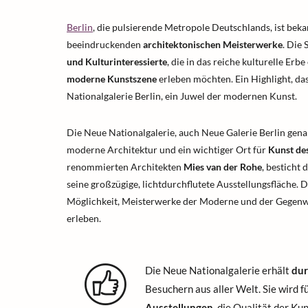
Berlin
, die pulsierende Metropole Deutschlands, ist beka
beeindruckenden
architektonischen Meisterwerke
. Die 
und Kulturinteressierte
, die in das reiche kulturelle Erb
moderne Kunstszene
erleben möchten. Ein Highlight, das 
Nationalgalerie Berlin, ein Juwel der modernen Kunst.
Die Neue Nationalgalerie, auch Neue Galerie Berlin genan
moderne Architektur und ein wichtiger Ort für
Kunst de
renommierten Architekten
Mies van der Rohe
, besticht
seine großzügige, lichtdurchflutete Ausstellungsfläche. D
Möglichkeit, Meisterwerke der Moderne und der Gegenw
erleben.
Die Neue Nationalgalerie erhält
dur
Besuchern aus aller Welt. Sie wird f
Ausstellungen
, die Qualität der K