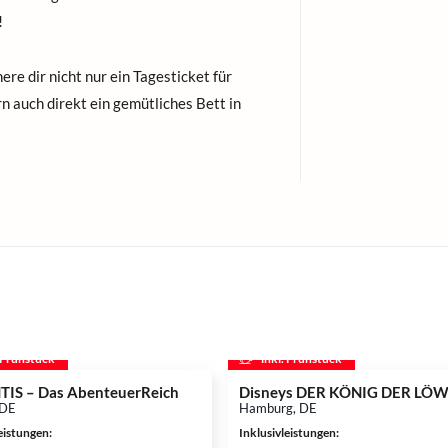
!
ere dir nicht nur ein Tagesticket für
rn auch direkt ein gemütliches Bett in
. Frühstück
inkl. Frühstück
IS – Das AbenteuerReich
Disneys DER KÖNIG DER LÖ
 DE
Hamburg, DE
leistungen
:
Inklusivleistungen
: