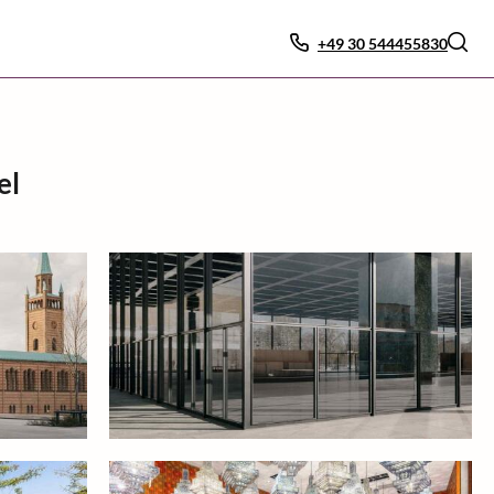
+49 30 544455830
el