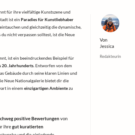
nnt für ihre vielfältige Kunstszene und
Stadt ist ein
Paradies für Kunstliebhaber
e eintauchen und gleichzeitig die dynamische,
du nicht verpassen solltest, ist die Neue
Von
Jessica
Redakteurin
nt, ist ein beeindruckendes Beispiel für
s 20. Jahrhunderts
. Entworfen von dem
 das Gebäude durch seine klaren Linien und
ie Neue Nationalgalerie bietet dir die
art in einem
einzigartigen Ambiente
zu
chweg positive Bewertungen
von
ür ihre
gut kuratierten
unstwerke und die einladende