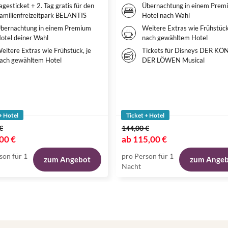
agesticket + 2. Tag gratis für den
Übernachtung in einem Prem
amilienfreizeitpark BELANTIS
Hotel nach Wahl
bernachtung in einem Premium
Weitere Extras wie Frühstück
otel deiner Wahl
nach gewähltem Hotel
eitere Extras wie Frühstück, je
Tickets für Disneys DER KÖ
ach gewähltem Hotel
DER LÖWEN Musical
+ Hotel
Ticket + Hotel
€
144,00 €
00 €
ab
115,00 €
son für 1
pro Person für 1
zum Angebot
zum Ange
Nacht