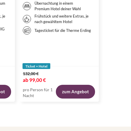
Paris, FR
ium
Übernachtung in einem
Premium Hotel deiner Wahl
Inklusivleistun
, je
Frühstück und weitere Extras, je
Überna
nach gewähltem Hotel
qualitä
deiner
NIG
Tagesticket für die Therme Erding
Weitere
nach g
Tickets
Park, 
beide P
Ticket + Hotel
Ticket + Hote
132,00 €
ab
99,00 €
ab
119,00 
pro Person für 1
pro Person fü
bot
zum Angebot
Nacht
Nacht