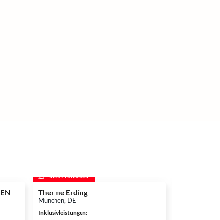
inkl. Frühstück
inkl. Frühs
WEN
Therme Erding
Disneyland P
Disneyland®
München, DE
Adventure W
Inklusivleistungen
:
Hotelübern