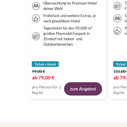
Übernachtung im Premium Hotel
T
deiner Wahl
F
Frühstück und weitere Extras, je
Ü
nach gewähltem Hotel
H
Tagesticket für den 90.000 m²
W
großen Playmobil Funpark in
n
Zirndorf mit Indoor- und
Outdoorbereichen
Ticket + Hotel
Ticket 
99,00 €
115,00 
ab
79,00 €
ab
79,
pro Person für 1
pro Per
zum Angebot
Nacht
Nacht