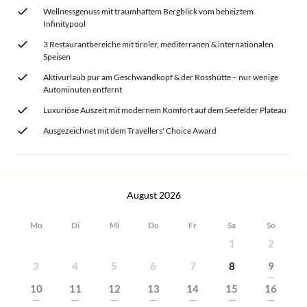
Wellnessgenuss mit traumhaftem Bergblick vom beheiztem
Infinitypool
3 Restaurantbereiche mit tiroler, mediterranen & internationalen
Speisen
Aktivurlaub pur am Geschwandkopf & der Rosshütte – nur wenige
Autominuten entfernt
Luxuriöse Auszeit mit modernem Komfort auf dem Seefelder Plateau
Ausgezeichnet mit dem Travellers' Choice Award
August 2026
Mo
Di
Mi
Do
Fr
Sa
So
1
2
3
4
5
6
7
8
9
---
10
11
12
13
14
15
16
---
---
---
---
---
---
---