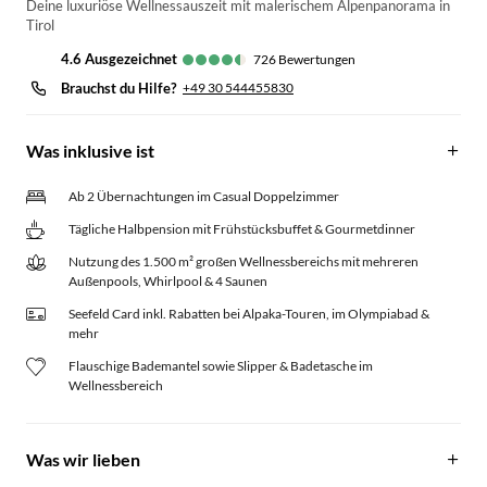
Deine luxuriöse Wellnessauszeit mit malerischem Alpenpanorama in
Tirol
4.6
ausgezeichnet
726
Bewertungen
Brauchst du Hilfe?
+49 30 544455830
Was inklusive ist
Ab 2 Übernachtungen im Casual Doppelzimmer
Tägliche Halbpension mit Frühstücksbuffet & Gourmetdinner
Nutzung des 1.500 m² großen Wellnessbereichs mit mehreren
Außenpools, Whirlpool & 4 Saunen
Seefeld Card inkl. Rabatten bei Alpaka-Touren, im Olympiabad &
mehr
Flauschige Bademantel sowie Slipper & Badetasche im
Wellnessbereich
Was wir lieben