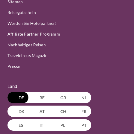
Sitemap
Reisegutschein
Werden Sie Hotelpartner!
Affiliate Partner Programm
Nachhaltiges Reisen
Travelcircus Magazin
Presse
Land
DE
BE
GB
NL
DK
AT
CH
FR
ES
IT
PL
PT