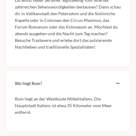
Du willst lieber bei einer Sightseeing-Tour eine der
zahlreichen Sehenswürdigkeiten bestaunen? Dann schau
dir in Vatikanstadt den Petersdom und die Sixtinische
Kapelle oder in Colosseo den Circus Maximus, das
Forum Romanum oder das Kolosseum an. Möchtest du
abends ausgehen und die Nacht zum Tag machen?
Besuche Trastevere und erlebe dort das pulsierende
Nachtleben und traditionelle Spezialitäten!
Wo liegt Rom?
Rom liegt an der Westküste Mittelitaliens. Die
Hauptstadt Italiens ist etwa 35 Kilometer vom Meer
entfernt.