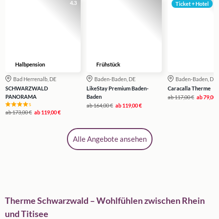
4.3
Ticket + Hotel
Halbpension
Frühstück
Bad Herrenalb, DE
Baden-Baden, DE
Baden-Baden, DE
SCHWARZWALD
LikeStay Premium Baden-
Caracalla Therme
PANORAMA
Baden
ab
117,00 €
ab
79,00 
s
ab
164,00 €
ab
119,00 €
ab
173,00 €
ab
119,00 €
Alle Angebote ansehen
Therme Schwarzwald – Wohlfühlen zwischen Rhein
und Titisee