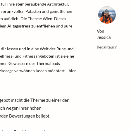
nt für ihre atemberaubende Architektur,
on prunkvollen Palästen und gemütlichen
n auf dich: Die Therme Wien. Dieses
 dem
Alltagsstress zu entfliehen
und pure
Von
Jessica
Redakteurin
 dir lassen und in eine Welt der Ruhe und
llness- und Fitnessangeboten ist sie
eine
armen Gewässern des Thermalbads
Massage verwöhnen lassen möchtest – hier
gebot macht die Therme zu einer der
 auch wegen ihrer hohen
nden Bewertungen beliebt.