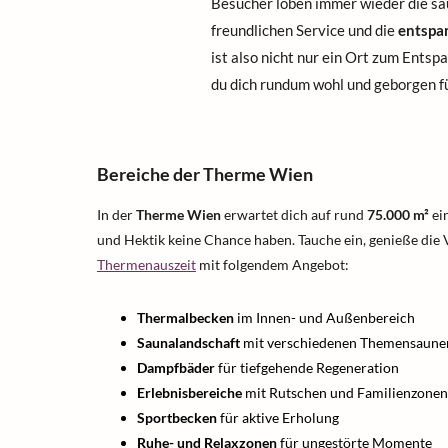
Besucher loben immer wieder die sa
freundlichen Service und die
entspa
ist also nicht nur ein Ort zum Entsp
du dich rundum wohl und geborgen f
Bereiche der Therme Wien
In der
Therme Wien
erwartet dich auf rund
75.000 m²
ein
und Hektik keine Chance haben. Tauche ein, genieße die V
Thermenauszeit
mit folgendem Angebot:
Thermalbecken
im Innen- und Außenbereich
Saunalandschaft
mit verschiedenen Themensaune
Dampfbäder
für tiefgehende Regeneration
Erlebnisbereiche
mit Rutschen und Familienzonen
Sportbecken
für aktive Erholung
Ruhe- und Relaxzonen
für ungestörte Momente