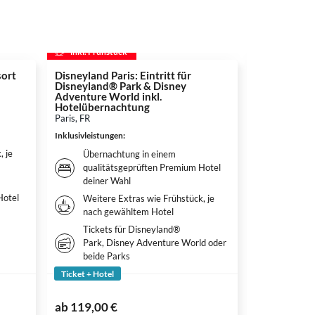
inkl. Frühstück
inkl. Frühs
ort
Disneyland Paris: Eintritt für
Europa-Par
Disneyland® Park & Disney
Rust, DE
Adventure World inkl.
Inklusivleistun
Hotelübernachtung
Paris, FR
Überna
Inklusivleistungen
:
Premiu
, je
Weitere
Übernachtung in einem
nach g
qualitätsgeprüften Premium Hotel
deiner Wahl
Tickets
Hotel
Weitere Extras wie Frühstück, je
nach gewähltem Hotel
Tickets für Disneyland®
Park, Disney Adventure World oder
beide Parks
Ticket + Hotel
Ticket + Hote
177,00 €
ab
119,00 €
ab
136,50 