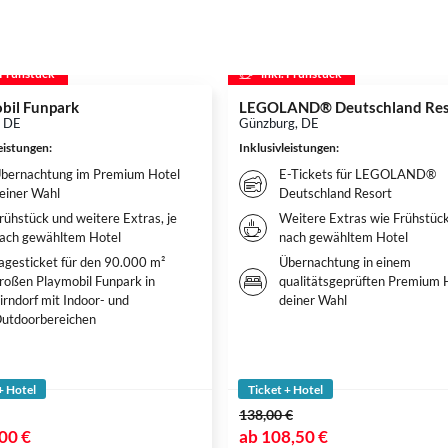
. Frühstück
inkl. Frühstück
bil Funpark
LEGOLAND® Deutschland Res
, DE
Günzburg, DE
leistungen
:
Inklusivleistungen
:
bernachtung im Premium Hotel
E-Tickets für LEGOLAND®
einer Wahl
Deutschland Resort
rühstück und weitere Extras, je
Weitere Extras wie Frühstück
ach gewähltem Hotel
nach gewähltem Hotel
agesticket für den 90.000 m²
Übernachtung in einem
roßen Playmobil Funpark in
qualitätsgeprüften Premium 
irndorf mit Indoor- und
deiner Wahl
utdoorbereichen
+ Hotel
Ticket + Hotel
138,00 €
00 €
ab
108,50 €