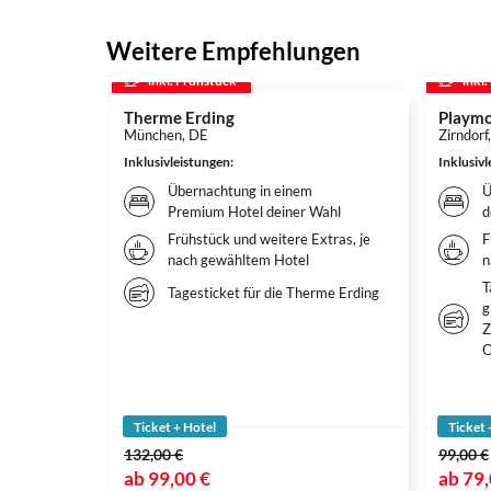
Weitere Empfehlungen
inkl. Frühstück
inkl
Therme Erding
Playmo
München, DE
Zirndorf
Inklusivleistungen
:
Inklusiv
Übernachtung in einem
Ü
Premium Hotel deiner Wahl
d
Frühstück und weitere Extras, je
F
nach gewähltem Hotel
n
T
Tagesticket für die Therme Erding
g
Z
O
Ticket + Hotel
Ticket 
132,00 €
99,00 €
ab
99,00 €
ab
79,