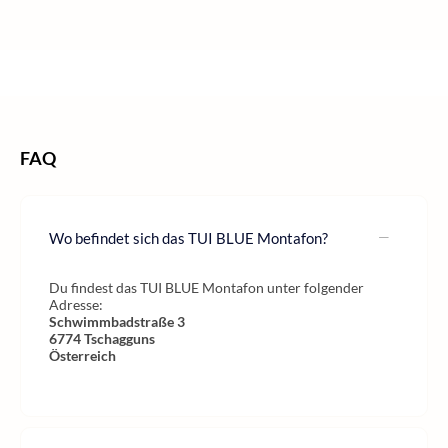
/
/
/
Home
Wellness
Wellness Österreich
Wellness Vorarl­berg
FAQ
Wo befindet sich das TUI BLUE Montafon?
Du findest das TUI BLUE Montafon unter folgender
Adresse:
Schwimmbadstraße 3
6774
Tschagguns
Österreich