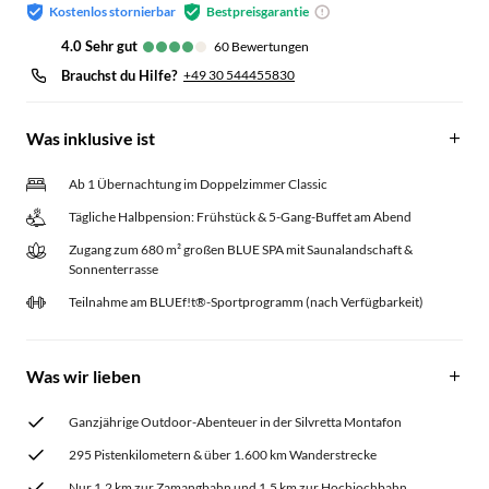
Kostenlos stornierbar
Bestpreisgarantie
4.0
sehr gut
60
Bewertungen
Brauchst du Hilfe?
+49 30 544455830
Was inklusive ist
Ab 1 Übernachtung im Doppelzimmer Classic
Tägliche Halbpension: Frühstück & 5-Gang-Buffet am Abend
Zugang zum 680 m² großen BLUE SPA mit Saunalandschaft &
Sonnenterrasse
Teilnahme am BLUEf!t®-Sportprogramm (nach Verfügbarkeit)
Was wir lieben
Ganzjährige Outdoor-Abenteuer in der Silvretta Montafon
295 Pistenkilometern & über 1.600 km Wanderstrecke
Nur 1,2 km zur Zamangbahn und 1,5 km zur Hochjochbahn