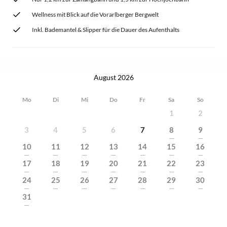
Wellness mit Blick auf die Vorarlberger Bergwelt
Inkl. Bademantel & Slipper für die Dauer des Aufenthalts
August 2026
Mo
Di
Mi
Do
Fr
Sa
So
1
2
3
4
5
6
7
8
9
---
---
10
11
12
13
14
15
16
---
---
---
---
---
---
---
17
18
19
20
21
22
23
---
---
---
---
---
---
---
24
25
26
27
28
29
30
---
---
---
---
---
---
---
31
---