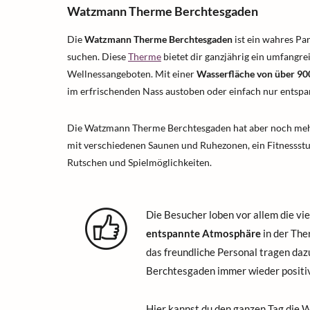
Watzmann Therme Berchtesgaden
Die
Watzmann Therme Berchtesgaden
ist ein wahres Pa
suchen. Diese
Therme
bietet dir ganzjährig ein umfangr
Wellnessangeboten. Mit einer
Wasserfläche von über 90
im erfrischenden Nass austoben oder einfach nur entspa
Die Watzmann Therme Berchtesgaden hat aber noch mehr
mit verschiedenen Saunen und Ruhezonen, ein Fitnessstu
Rutschen und Spielmöglichkeiten.
Die Besucher loben vor allem die vi
entspannte Atmosphäre
in der The
das freundliche Personal tragen da
Berchtesgaden immer wieder positiv
Hier kannst du den ganzen Tag die 