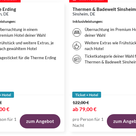
 Erding
Thermen & Badewelt Sinsheim
n, DE
Sinsheim, DE
leistungen
:
Inklusivleistungen
:
bernachtung in einem
Übernachtung im Premium Ho
remium Hotel deiner Wahl
deiner Wahl
rühstück und weitere Extras, je
Weitere Extras wie Frühstück
ach gewähltem Hotel
nach Hotel
Ticketkategorie deiner Wahl f
agesticket für die Therme Erding
Thermen & Badewelt Sinshei
+ Hotel
Ticket + Hotel
€
122,00 €
00 €
ab
79,00 €
son für 1
pro Person für 1
zum Angebot
zum Ange
Nacht