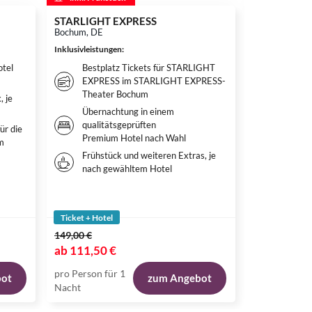
STARLIGHT EXPRESS
Disneyland P
Disneyland®
Bochum, DE
Adventure W
Inklusivleistungen
:
Hotelübern
Paris, FR
tel
Bestplatz Tickets für STARLIGHT
EXPRESS im STARLIGHT EXPRESS-
Inklusivleistun
Theater Bochum
, je
Überna
Übernachtung in einem
qualitä
qualitätsgeprüften
deiner
ür die
Premium Hotel nach Wahl
m
Weitere
Frühstück und weiteren Extras, je
nach g
nach gewähltem Hotel
Tickets
Park, 
beide P
Ticket + Hotel
Ticket + Hote
149,00 €
ab
111,50 €
ab
119,00 
pro Person für 1
pro Person fü
bot
zum Angebot
Nacht
Nacht