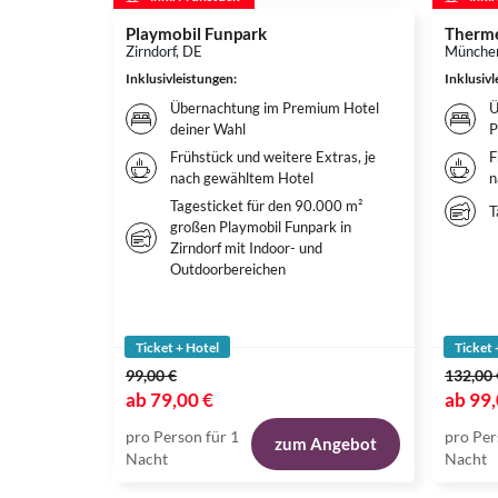
Playmobil Funpark
Therme
Zirndorf, DE
Münche
Inklusivleistungen
:
Inklusiv
Übernachtung im Premium Hotel
Ü
deiner Wahl
P
Frühstück und weitere Extras, je
F
nach gewähltem Hotel
n
Tagesticket für den 90.000 m²
T
großen Playmobil Funpark in
Zirndorf mit Indoor- und
Outdoorbereichen
Ticket + Hotel
Ticket 
99,00 €
132,00 
ab
79,00 €
ab
99,
pro Person für 1
pro Per
zum Angebot
Nacht
Nacht