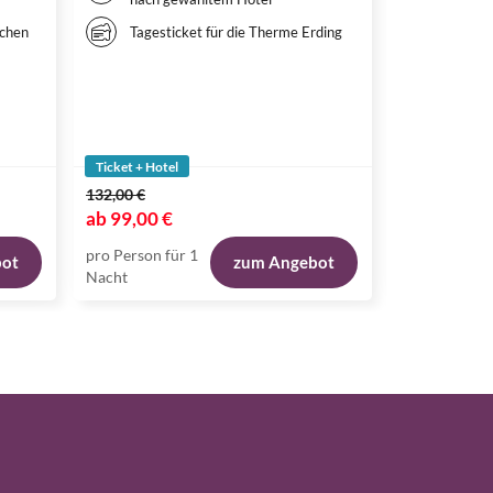
Ticket
rchen
Tagesticket für die Therme Erding
DER L
Ticket + Hotel
Ticket + Hote
132,00 €
144,00 €
ab
99,00 €
ab
115,00 
pro Person für 1
pro Person fü
bot
zum Angebot
Nacht
Nacht