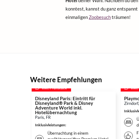
Hotel
deiner Wahl. Nachdem du den 
konntest, kannst du ganz entspannt 
einmaligen
Zoobesuch
träumen!
Weitere Empfehlungen
inkl. Frühstück
inkl
Disneyland Paris: Eintritt für
Playmo
Disneyland® Park & Disney
Zirndorf
Adventure World inkl.
Inklusiv
Hotelübernachtung
Paris, FR
Ü
Inklusivleistungen
:
d
F
Übernachtung in einem
n