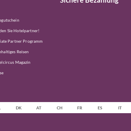
egutschein
en Sie Hotelpartner!
liate Partner Programm
haltiges Reisen
elcircus Magazin
se
L
DK
AT
CH
FR
ES
IT