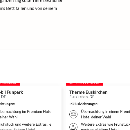
ganzen Tag süße Tiere bestaunen
ins Bett fallen und von deinem
. Frühstück
inkl. Frühstück
bil Funpark
Therme Euskirchen
, DE
Euskirchen, DE
leistungen
:
Inklusivleistungen
:
bernachtung im Premium Hotel
Übernachtung in einem Prem
einer Wahl
Hotel deiner Wahl
rühstück und weitere Extras, je
Weitere Extras wie Frühstück
ach gewähltem Hotel
nach gewähltem Hotel