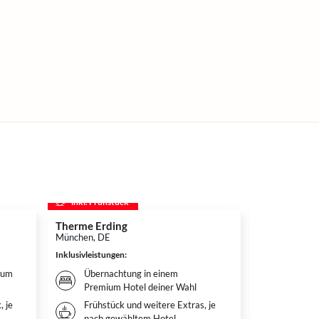
inkl. Frühstück
inkl. Frühs
Therme Erding
Disneys D
München, DE
Hamburg, DE
Inklusivleistungen
:
Inklusivleistun
ium
Übernachtung in einem
Überna
Premium Hotel deiner Wahl
Hotel 
, je
Frühstück und weitere Extras, je
Weitere
nach gewähltem Hotel
nach g