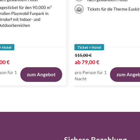
agesticket für den 90.000 m²
Tickets für die Therme Euski
roßen Playmobil Funpark in
irndorf mit Indoor- und
utdoorbereichen
+ Hotel
Ticket + Hotel
115,00 €
00 €
ab
79,00 €
son für 1
pro Person für 1
zum Angebot
zum Ange
Nacht
Sichere Bezahlung