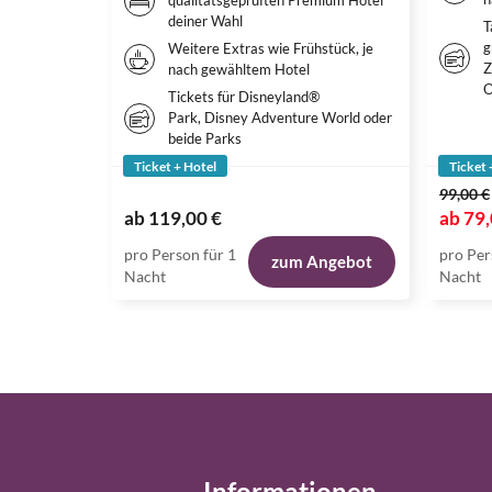
qualitätsgeprüften Premium Hotel
deiner Wahl
T
g
Weitere Extras wie Frühstück, je
Z
nach gewähltem Hotel
O
Tickets für Disneyland®
Park, Disney Adventure World oder
beide Parks
Ticket + Hotel
Ticket 
99,00 €
ab
119,00 €
ab
79,
pro Person für 1
pro Per
zum Angebot
Nacht
Nacht
Informationen