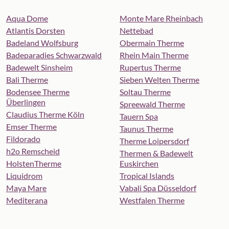
Aqua Dome
Monte Mare Rheinbach
Atlantis Dorsten
Nettebad
Badeland Wolfsburg
Obermain Therme
Badeparadies Schwarzwald
Rhein Main Therme
Badewelt Sinsheim
Rupertus Therme
Bali Therme
Sieben Welten Therme
Bodensee Therme
Soltau Therme
Überlingen
Spreewald Therme
Claudius Therme Köln
Tauern Spa
Emser Therme
Taunus Therme
Fildorado
Therme Loipersdorf
h2o Remscheid
Thermen & Badewelt
HolstenTherme
Euskirchen
Liquidrom
Tropical Islands
Maya Mare
Vabali Spa Düsseldorf
Mediterana
Westfalen Therme