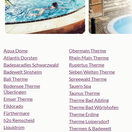
Aqua Dome
Obermain Therme
Atlantis Dorsten
Rhein Main Therme
Badeparadies Schwarzwald
Rupertus Therme
Badewelt Sinsheim
Sieben Welten Therme
Bali Therme
Spreewald Therme
Bodensee Therme
Tauern Spa
Überlingen
Taunus Therme
Emser Therme
Therme Bad Aibling
Fildorado
Therme Bad Wörishofen
Fürthermare
Therme Erding
h2o Remscheid
Therme Loipersdorf
Liquidrom
Thermen & Badewelt