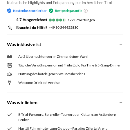
Kulinarische Highlights und Entspannung pur im herrlichen Tirol
Kostenlos stornierbar
Bestpreisgarantie
4.7
ausgezeichnet
172
Bewertungen
Brauchst du Hilfe?
+49 30 544455830
Was inklusive ist
Ab 2 Übernachtungen im Zimmer deiner Wahl
Tägliche Verwöhnpension mit Frühstück, Tea Time & 5-Gang-Dinner
Nutzung des hoteleigenen Wellnessbereichs
Welcome Drink bei Anreise
Was wir lieben
E-Trial-Parcours, Bergroller-Touren oder Klettern am Actionberg
Penken
Nur 10 Fahrminuten zum Outdoor-Paradies Zillertal Arena