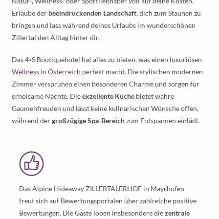
Natur-, Wellness- oder Sportliebhaber voll auf deine Kosten.
Erlaube der
beeindruckenden Landschaft
, dich zum Staunen zu
bringen und lass während deines Urlaubs im wunderschönen
Zillertal den Alltag hinter dir.
Das 4⭑S Boutiquehotel hat alles zu bieten, was einen luxuriösen
Wellness in Österreich
perfekt macht. Die stylischen modernen
Zimmer versprühen einen besonderen Charme und sorgen für
erholsame Nächte. Die
exzellente Küche
bietet wahre
Gaumenfreuden und lässt keine kulinarischen Wünsche offen,
während der
großzügige Spa-Bereich
zum Entspannen einlädt.
Das Alpine Hideaway ZILLERTALERHOF in Mayrhofen
freut sich auf Bewertungsportalen über zahlreiche positive
Bewertungen. Die Gäste loben insbesondere die
zentrale