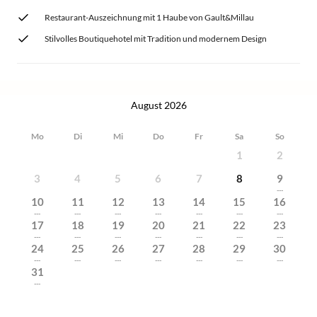
Restaurant-Auszeichnung mit 1 Haube von Gault&Millau
Stilvolles Boutiquehotel mit Tradition und modernem Design
August 2026
Mo
Di
Mi
Do
Fr
Sa
So
1
2
3
4
5
6
7
8
9
---
10
11
12
13
14
15
16
---
---
---
---
---
---
---
17
18
19
20
21
22
23
---
---
---
---
---
---
---
24
25
26
27
28
29
30
---
---
---
---
---
---
---
31
---