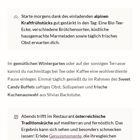
Starte morgens dank des einladenden
alpinen
Kraftfrühstücks
gut gestärkt in den Tag: Eine Bio-Tee-
Ecke, verschiedene Brötchensorten, köstliche
hausgemachte Marmeladen sowie täglich frisches
Obst erwarten dich.
Im
gemütlichen Wintergarten
oder auf der sonnigen Terrasse
kannst du nachmittags bei Tee oder Kaffee eine wohlverdiente
Pause einlegen. Einmal täglich genießt du im Rahmen des
Sweet
Candy Buffets
saftiges Obst, Süßspeisen und
frische
Kuchenauswahl
aus Silvias Backstube.
Abends trifft im Restaurant
österreichische
Traditionsküche
auf mediterran und fernöstlich. Das
Ergebnis kann sich sehen und besonders schmecken
lassen! Erlebe
Genussmomente
, die ihresgleichen