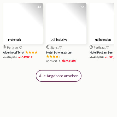
4.8
4.4
Frühstück
All-inclusive
Halbpension
Pertisau, AT
Stans, AT
Pertisau, AT
Alpenhotel Tyrol
Hotel Schwarzbrunn
Hotel Post am See
s
ab
287,00 €
ab
149,00 €
ab
492,00 €
ab
305,00
ab
402,00 €
ab
245,00 €
Alle Angebote ansehen