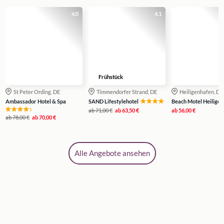
4.0
4.1
Frühstück
St Peter Ording, DE
Timmendorfer Strand, DE
Heiligenhafen, DE
Ambassador Hotel & Spa
SAND Lifestylehotel
Beach Motel Heilige
s
ab
71,00 €
ab
63,50 €
ab
56,00 €
ab
78,00 €
ab
70,00 €
Alle Angebote ansehen