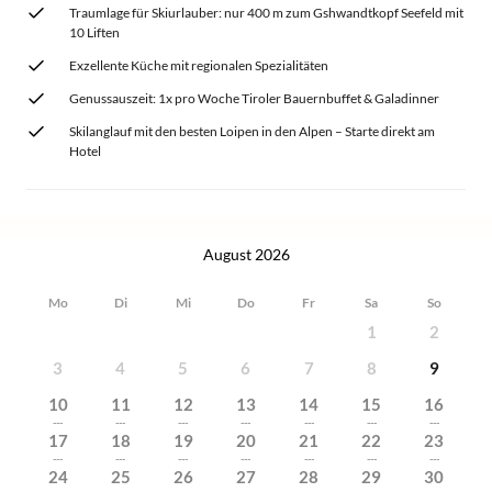
Traumlage für Skiurlauber: nur 400 m zum Gshwandtkopf Seefeld mit
10 Liften
Exzellente Küche mit regionalen Spezialitäten
Genussauszeit: 1x pro Woche Tiroler Bauernbuffet & Galadinner
Skilanglauf mit den besten Loipen in den Alpen – Starte direkt am
Hotel
August 2026
Mo
Di
Mi
Do
Fr
Sa
So
1
2
3
4
5
6
7
8
9
10
11
12
13
14
15
16
---
---
---
---
---
---
---
17
18
19
20
21
22
23
---
---
---
---
---
---
---
24
25
26
27
28
29
30