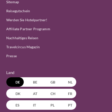
Sitemap
Reisegutschein
Werden Sie Hotelpartner!
Affiliate Partner Programm
Nachhaltiges Reisen
Travelcircus Magazin
Presse
Land
DE
BE
GB
NL
DK
AT
CH
FR
ES
IT
PL
PT