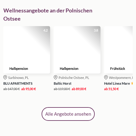
Wellnessangebote an der Polnischen
Ostsee
4.2
3.8
Halbpension
Halbpension
Frühstück
Sarbinowo, PL
Polnische Ostsee, PL
Westpommern, PL
BLU APARTMENTS
Baltic Horst
Hotel Linea Mare
ab
147,00 €
ab
95,00 €
ab
119,00 €
ab
89,00 €
ab
51,50 €
Alle Angebote ansehen