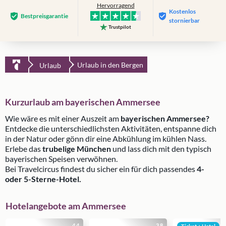
Hervorragend
Kostenlos
Bestpreis­garantie
stornierbar
Trustpilot
Urlaub in den Bergen
Urlaub
Kurzurlaub am bayerischen Ammersee
Wie wäre es mit einer Auszeit am
bayerischen Ammersee?
Entdecke die unterschiedlichsten Aktivitäten, entspanne dich
in der Natur oder gönn dir eine Abkühlung im kühlen Nass.
Erlebe das
trubelige München
und lass dich mit den typisch
bayerischen Speisen verwöhnen.
Bei Travelcircus findest du sicher ein für dich passendes
4-
oder 5-Sterne-Hotel.
Hotelangebote am Ammersee
4.4
3.8