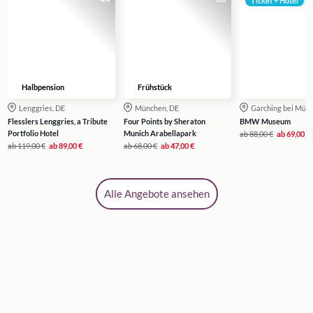
Ticket + Hotel
Halbpension
Frühstück
Lenggries, DE
München, DE
Garching bei Mün
Flesslers Lenggries, a Tribute
Four Points by Sheraton
BMW Museum
Portfolio Hotel
Munich Arabellapark
ab
88,00 €
ab
69,00 €
ab
119,00 €
ab
89,00 €
ab
68,00 €
ab
47,00 €
Alle Angebote ansehen