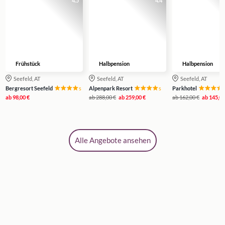
4.5
4.4
Frühstück
Halbpension
Halbpension
Seefeld, AT
Seefeld, AT
Seefeld, AT
s
s
Bergresort Seefeld
Alpenpark Resort
Parkhotel
ab
98,00 €
ab
288,00 €
ab
259,00 €
ab
162,00 €
ab
145,00
Alle Angebote ansehen