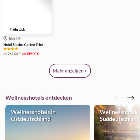
Frühstück
Trier, DE
Hotel Blesius Garten Trier
ab
261,00 €
ab
159,00 €
Mehr anzeigen >
Wellnesshotels entdecken
Wellnesshotels in
Wellnesshotels 
Ostdeutschland
Süddeutschland