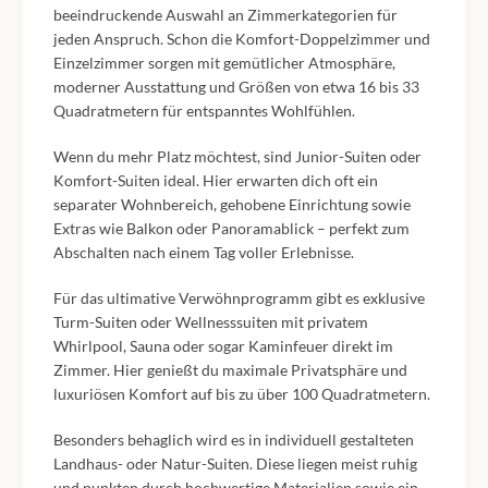
beeindruckende Auswahl an Zimmerkategorien für
jeden Anspruch. Schon die Komfort-Doppelzimmer und
Einzelzimmer sorgen mit gemütlicher Atmosphäre,
moderner Ausstattung und Größen von etwa 16 bis 33
Quadratmetern für entspanntes Wohlfühlen.
Wenn du mehr Platz möchtest, sind Junior-Suiten oder
Komfort-Suiten ideal. Hier erwarten dich oft ein
separater Wohnbereich, gehobene Einrichtung sowie
Extras wie Balkon oder Panoramablick – perfekt zum
Abschalten nach einem Tag voller Erlebnisse.
Für das ultimative Verwöhnprogramm gibt es exklusive
Turm-Suiten oder Wellnesssuiten mit privatem
Whirlpool, Sauna oder sogar Kaminfeuer direkt im
Zimmer. Hier genießt du maximale Privatsphäre und
luxuriösen Komfort auf bis zu über 100 Quadratmetern.
Besonders behaglich wird es in individuell gestalteten
Landhaus- oder Natur-Suiten. Diese liegen meist ruhig
und punkten durch hochwertige Materialien sowie ein