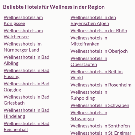
Beliebte Hotels für Wellness in der Region
Wellnesshotels am
Wellnesshotels in den
Königssee
Bayerischen Alpen
Wellnesshotels am
Wellnesshotels in der Rhön
Walchensee
Wellnesshotels in
Wellnesshotels im
Mittelfranken
Nürnberger Land
Wellnesshotels in Oberjoch
Wellnesshotels in Bad
Wellnesshotels in
Aibling
Oberstaufen
Wellnesshotels in Bad
Wellnesshotels in Reit im
Füssing
Winkl
Wellnesshotels in Bad
Wellnesshotels in Rosenheim
Gögging
Wellnesshotels in
Wellnesshotels in Bad
Ruhpolding
Griesbach
Wellnesshotels in Schwaben
Wellnesshotels in Bad
Wellnesshotels in
Hindelang
Schwangau
Wellnesshotels in Bad
Wellnesshotels in Sonthofen
Reichenhall
Wellnesshotels in St. Englmar