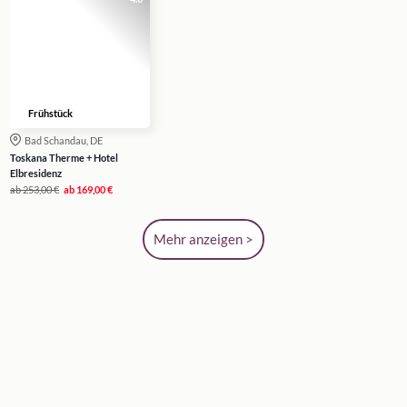
Frühstück
Bad Schandau, DE
Toskana Therme + Hotel
Elbresidenz
ab
253,00 €
ab
169,00 €
Mehr anzeigen >