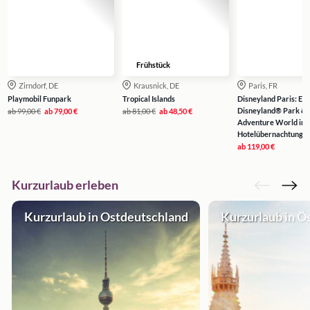
Frühstück
Zirndorf, DE
Krausnick, DE
Paris, FR
Playmobil Funpark
Tropical Islands
Disneyland Paris: Eint
Disneyland® Park & 
ab
99,00 €
ab
79,00 €
ab
81,00 €
ab
48,50 €
Adventure World inkl
Hotelübernachtung
ab
119,00 €
Kurzurlaub erleben
Kurzurlaub in Ostdeutschland
Kurzurlaub in Ö