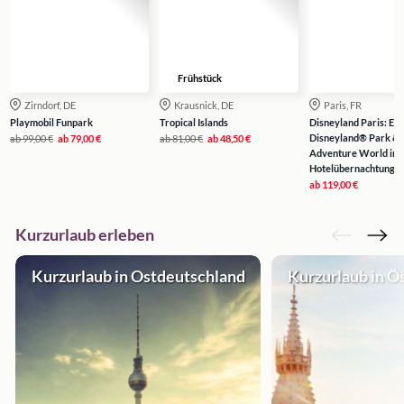
Frühstück
Zirndorf, DE
Krausnick, DE
Paris, FR
Playmobil Funpark
Tropical Islands
Disneyland Paris: Eint
Disneyland® Park & 
ab
99,00 €
ab
79,00 €
ab
81,00 €
ab
48,50 €
Adventure World inkl
Hotelübernachtung
ab
119,00 €
Kurzurlaub erleben
Kurzurlaub in Ostdeutschland
Kurzurlaub in Ö