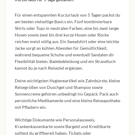
Für einen entspannten Kurzurlaub von 5 Tagen packst du
am besten vielseitige Basics ein. Fünf kombinierbare
Shirts oder Tops in neutralen Farben, eine bis zwei lange
Hosen sowie zwei bis drei kurze Hosen oder Röcke
reichen meist völlig aus. Ein Sweatshirt oder eine leichte
Jacke sorgt an kühlen Abenden für Gemütlichkeit,
während bequeme Schuhe und eventuell Sandalen dir
Flexibilität bieten. Badebekleidung und ein Strandtuch
kannst du je nach Reiseziel ergänzen.
Deine wichtigsten Hygieneartikel wie Zahnbürste, kleine
Reisegrößen von Duschgel und Shampoo sowie
Sonnencreme gehören unbedingt ins Gepäck. Pack auch
persönliche Medikamente und eine kleine Reiseapotheke
mit Pflastern ein.
Wichtige Dokumente wie Personalausweis,
Krankenkassenkarte sowie Bargeld und Kreditkarte
solltest du griffbereit haben. Tickets oder