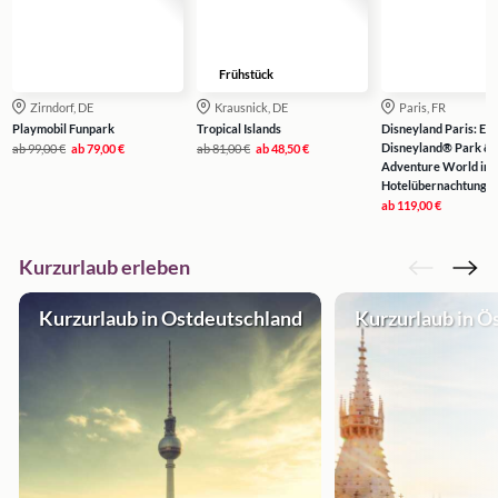
Frühstück
Zirndorf, DE
Krausnick, DE
Paris, FR
Playmobil Funpark
Tropical Islands
Disneyland Paris: Eint
Disneyland® Park & 
ab
99,00 €
ab
79,00 €
ab
81,00 €
ab
48,50 €
Adventure World inkl
Hotelübernachtung
ab
119,00 €
Kurzurlaub erleben
Kurzurlaub in Ostdeutschland
Kurzurlaub in Ö