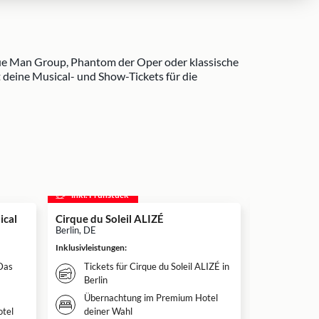
lue Man Group, Phantom der Oper oder klassische
t deine Musical- und Show-Tickets für die
inkl. Frühstück
inkl. Frühs
ical
Cirque du Soleil ALIZÉ
Disneys DI
Musical in S
Berlin, DE
Stuttgart, DE
Inklusivleistungen
:
Inklusivleistun
 Das
Tickets für Cirque du Soleil ALIZÉ in
Überna
Berlin
Hotel d
Übernachtung im Premium Hotel
Weitere
tel
deiner Wahl