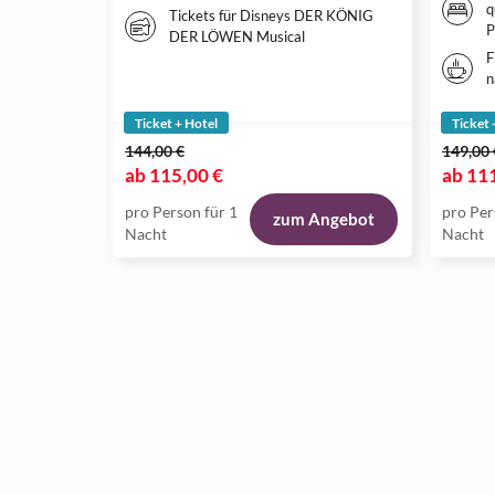
q
Tickets für Disneys DER KÖNIG
P
DER LÖWEN Musical
F
n
Ticket + Hotel
Ticket 
144,00 €
149,00 
ab
115,00 €
ab
111
pro Person für 1
pro Per
zum Angebot
Nacht
Nacht