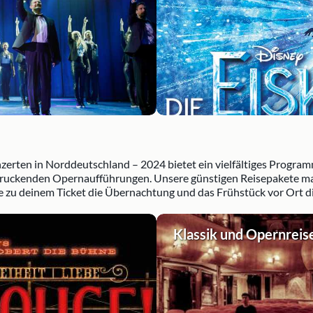
rten in Norddeutschland – 2024 bietet ein vielfältiges Program
druckenden Opernaufführungen. Unsere günstigen Reisepakete mac
 zu deinem Ticket die Übernachtung und das Frühstück vor Ort di
Klassik und Opernreis