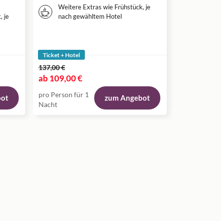
nach g
Weitere Extras wie Frühstück, je
Eintrit
, je
nach gewähltem Hotel
EISKÖN
Stuttga
Ticket + Hotel
Ticket + Hote
137,00 €
125,00 €
ab
109,00 €
ab
95,00 €
pro Person für 1
pro Person fü
bot
zum Angebot
Nacht
Nacht