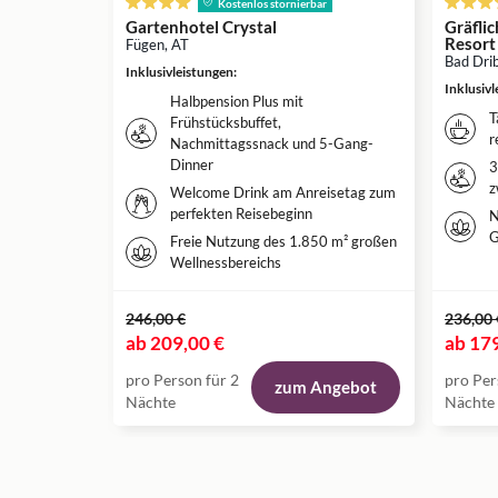
Kostenlos stornierbar
Gartenhotel Crystal
Gräfli
Resort
Fügen, AT
Bad Dri
Inklusivleistungen
:
Inklusiv
Halbpension Plus mit
T
Frühstücksbuffet,
r
Nachmittagssnack und 5-Gang-
Dinner
3
z
Welcome Drink am Anreisetag zum
perfekten Reisebeginn
N
G
Freie Nutzung des 1.850 m² großen
Wellnessbereichs
246,00 €
236,00 
ab
209,00 €
ab
179
pro Person für 2
pro Per
zum Angebot
Nächte
Nächte