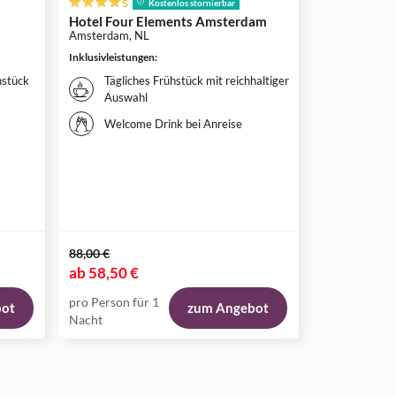
s
Kostenlos sto
Kostenlos stornierbar
Neuer Stran
Hotel Four Elements Amsterdam
Neusiedler 
Amsterdam, NL
Burgenland, A
Inklusivleistungen
:
Inklusivleistun
hstück
Tägliches Frühstück mit reichhaltiger
Täglich
Auswahl
reichha
Welcome Drink bei Anreise
Eigene 
Wellne
Voll au
88,00 €
202,00 €
ab
58,50 €
ab
159,00 
pro Person für 1
pro Person fü
bot
zum Angebot
Nacht
Nächte