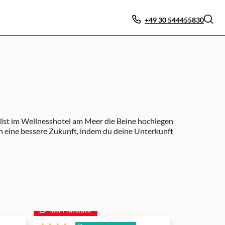
+49 30 544455830
illst im Wellnesshotel am Meer die Beine hochlegen
n eine bessere Zukunft, indem du deine Unterkunft
inkl. Frühstück
inkl. Frühs