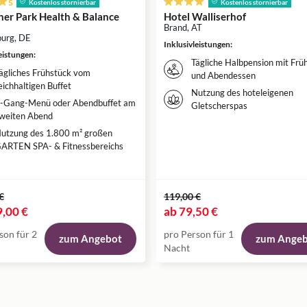
s
Kostenlos stornierbar
Kostenlos stornierbar
cher Park Health & Balance
Hotel Walliserhof
Brand, AT
burg, DE
Inklusivleistungen
:
leistungen
:
Tägliche Halbpension mit Frü
ägliches Frühstück vom
und Abendessen
eichhaltigen Buffet
Nutzung des hoteleigenen
-Gang-Menü oder Abendbuffet am
Gletscherspas
weiten Abend
utzung des 1.800 m² großen
ARTEN SPA- & Fitnessbereichs
€
119,00 €
,00 €
ab
79,50 €
son für 2
pro Person für 1
zum Angebot
zum Ange
Nacht