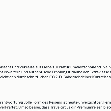
wissens und
verreise aus Liebe zur Natur umweltschonend
in ein
nt erweitern und authentische Erholungsurlaube der Extraklasse a
gleicht den durchschnittlichen CO2-Fußabdruck deiner Kurzreise w
erantwortungsvolle Form des Reisens ist heute unverzichtbar. Fer
rkraftet. Umso besser, dass Travelcircus dir Premiumreisen bietet