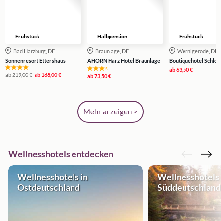
Frühstück
Halbpension
Frühstück
Bad Harzburg, DE
Braunlage, DE
Wernigerode, DE
Sonnenresort Ettershaus
AHORN Harz Hotel Braunlage
Boutiquehotel Schlos
s
ab
63,50 €
ab
219,00 €
ab
168,00 €
ab
73,50 €
Mehr anzeigen >
Wellnesshotels entdecken
Wellnesshotels in
Wellnesshotels 
Ostdeutschland
Süddeutschland