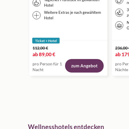
r
Hotel
3
Weitere Extras je nach gewähltem
z
Hotel
N
G
Ticket + Hotel
112,00 €
236,00 
ab
89,00 €
ab
179
pro Person für 1
pro Per
zum Angebot
Nacht
Nächte
Wellnesshotels entdecken