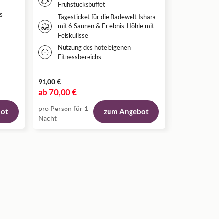
Frühstücksbuffet
Nutzun
s
Tagesticket für die Badewelt Ishara
mit 6 Saunen & Erlebnis-Höhle mit
Felskulisse
Nutzung des hoteleigenen
Fitnessbereichs
91,00 €
92,00 €
ab
70,00 €
ab
82,00 €
pro Person für 1
pro Person fü
bot
zum Angebot
Nacht
Nacht