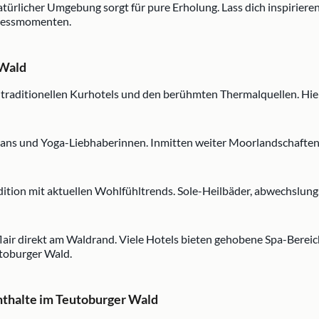
rlicher Umgebung sorgt für pure Erholung. Lass dich inspiriere
lnessmomenten.
 Wald
, traditionellen Kurhotels und den berühmten Thermalquellen. Hi
ns und Yoga-Liebhaberinnen. Inmitten weiter Moorlandschaften f
adition mit aktuellen Wohlfühltrends. Sole-Heilbäder, abwechsl
air direkt am Waldrand. Viele Hotels bieten gehobene Spa-Bereich
toburger Wald.
thalte im Teutoburger Wald