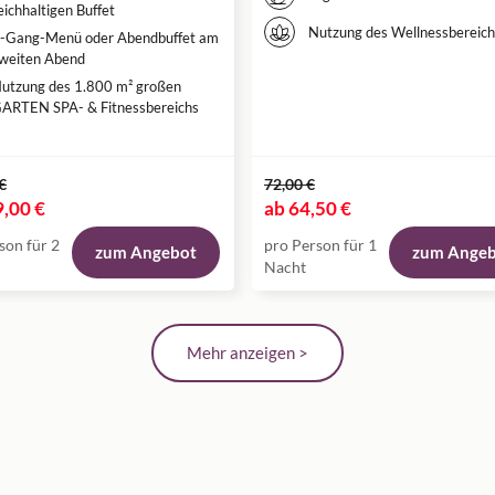
eichhaltigen Buffet
Nutzung des Wellnessbereich
-Gang-Menü oder Abendbuffet am
weiten Abend
utzung des 1.800 m² großen
ARTEN SPA- & Fitnessbereichs
€
72,00 €
,00 €
ab
64,50 €
son für 2
pro Person für 1
zum Angebot
zum Ange
Nacht
Mehr anzeigen >