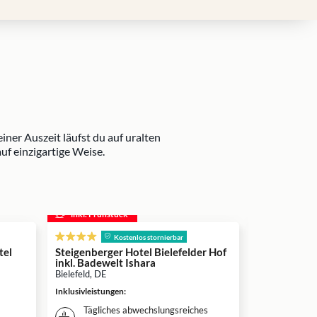
ner Auszeit läufst du auf uralten
f einzigartige Weise.
inkl. Frühstück
inkl. Frühs
s
Kostenlos stornierbar
tel
Steigenberger Hotel Bielefelder Hof
Hotel-Resid
inkl. Badewelt Ishara
Harsewinkel,
Bielefeld, DE
Inklusivleistun
Inklusivleistungen
:
Täglich
Tägliches abwechslungsreiches