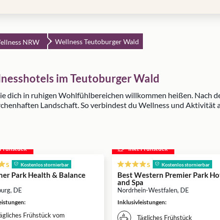
Wellness Teutoburger Wald
ellness NRW
lnesshotels im Teutoburger Wald
ie dich in ruhigen Wohlfühlbereichen willkommen heißen. Nach dei
henhaften Landschaft. So verbindest du Wellness und Aktivität au
. Frühstück
inkl. Frühstück
s
s
Kostenlos stornierbar
Kostenlos stornierbar
cher Park Health & Balance
Best Western Premier Park Ho
and Spa
burg, DE
Nordrhein-Westfalen, DE
leistungen
:
Inklusivleistungen
:
ägliches Frühstück vom
Tägliches Frühstück