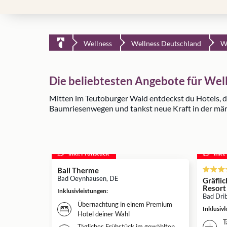
Wellness
Wellness Deutschland
W
Die beliebtesten Angebote für Wel
Mitten im Teutoburger Wald entdeckst du Hotels, d
Baumriesenwegen und tankst neue Kraft in der märc
inkl. Frühstück
inkl
Bali Therme
Bad Oeynhausen, DE
Gräfli
Resort
Inklusivleistungen
:
Bad Dri
Übernachtung in einem Premium
Inklusiv
Hotel deiner Wahl
T
Tägliches Frühstück im gewählten