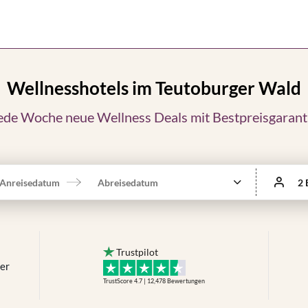
Wellnesshotels im Teutoburger Wald
ede Woche neue Wellness Deals mit Bestpreisgarant
Anreisedatum
Abreisedatum
2 
Trustpilot
mer
TrustScore 4.7 | 12,478
Bewertungen