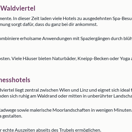
 Waldviertel
ente. In dieser Zeit laden viele Hotels zu ausgedehnten Spa-B
ng sorgt dafür, dass du ganz bei dir ankommst.
 Kombiniere erholsame Anwendungen mit Spaziergängen durch blüh
ten. Viele Häuser bieten Naturbäder, Kneipp-Becken oder Yoga au
nesshotels
iertel liegt zentral zwischen Wien und Linz und eignet sich ideal
den sich ruhig am Waldrand oder mitten in unberührter Landscha
Radwege sowie malerische Moorlandschaften in wenigen Minuten. S
 gestalten.
ir echte Auszeiten abseits des Trubels ermöglichen.