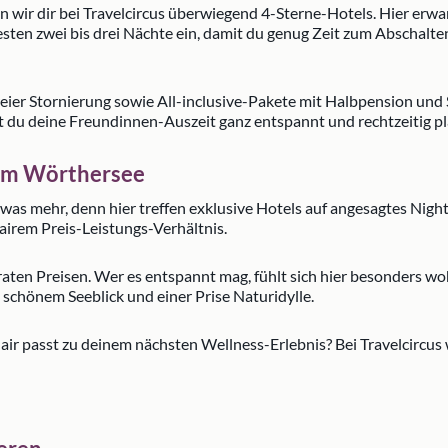
wir dir bei Travelcircus überwiegend 4-Sterne-Hotels. Hier erw
besten zwei bis drei Nächte ein, damit du genug Zeit zum Abscha
nfreier Stornierung sowie All-inclusive-Pakete mit Halbpension und
st du deine Freundinnen-Auszeit ganz entspannt und rechtzeitig p
 am Wörthersee
as mehr, denn hier treffen exklusive Hotels auf angesagtes Nightl
airem Preis-Leistungs-Verhältnis.
en Preisen. Wer es entspannt mag, fühlt sich hier besonders wohl
schönem Seeblick und einer Prise Naturidylle.
lair passt zu deinem nächsten Wellness-Erlebnis? Bei Travelcircus