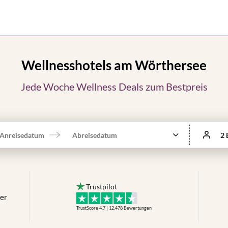
Wellnesshotels am Wörthersee
Jede Woche Wellness Deals zum Bestpreis
Anreisedatum
Abreisedatum
2 
Trustpilot
mer
TrustScore 4.7 | 12,478
Bewertungen