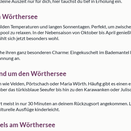
ine Auszeit nur für dich, hier tauchst du tief in Erholung ein.
am Wörthersee
ilden Temperaturen und langen Sonnentagen. Perfekt, um zwisch
ool zu relaxen. In der Nebensaison von Oktober bis April genieß
lt sich jetzt besonders wohl.
he ihren ganz besonderen Charme: Eingekuschelt im Bademantel b
pannung an.
rund um den Wörthersee
en wie Velden, Pörtschach oder Maria Wörth. Häufig gibt es einen 
über das türkisblaue Seeufer bis hin zu den Karawanken oder Julis
t meist in nur 30 Minuten an deinem Rückzugsort angekommen. Lu
urelle Ausflüge kinderleicht.
tels am Wörthersee