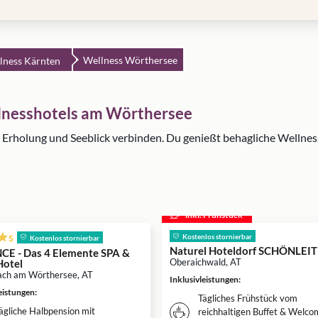
Wellness Wörthersee
lness Kärnten
llnesshotels am Wörthersee
 Erholung und Seeblick verbinden. Du genießt behagliche Wellne
inkl. Frühstück
s
Kostenlos stornierbar
Kostenlos stornierbar
Naturel Hoteldorf SCHÖNLEI
E - Das 4 Elemente SPA &
Oberaichwald, AT
otel
ach am Wörthersee, AT
Inklusivleistungen
:
leistungen
:
Tägliches Frühstück vom
ägliche Halbpension mit
reichhaltigen Buffet & Welco