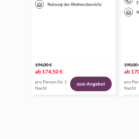
F
Nutzung des Wellnessbereichs
N
194,00 €
190,00 
ab
174,50 €
ab
170
pro Person für 1
pro Per
zum Angebot
Nacht
Nacht