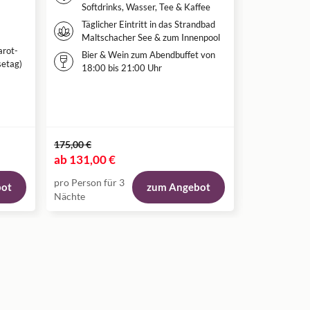
Softdrinks, Wasser, Tee & Kaffee
Nutzun
Täglicher Eintritt in das Strandbad
Maltschacher See & zum Innenpool
arot-
Bier & Wein zum Abendbuffet von
setag)
18:00 bis 21:00 Uhr
175,00 €
252,00 €
ab
131,00 €
ab
226,00 
pro Person für 3
pro Person fü
bot
zum Angebot
Nächte
Nacht