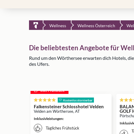
Wellness
Wellness Österreich
Wel
Die beliebtesten Angebote für We
Rund um den Wörthersee erwarten dich Hotels, die
des Ufers.
inkl. Frühstück
Kostenlos stornierbar
Falkensteiner Schlosshotel Velden
BALANC
GOLF H
Velden am Wörthersee, AT
Pörtsch
Inklusivleistungen
:
Inklusiv
Tägliches Frühstück
T