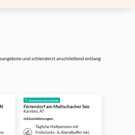
ssangebote und schlenderst anschließend entlang
inkl. Frühs
Kostenlos stornierbar
TN
Feriendorf am Maltschacher See
Hotel Schlos
Kärnten, AT
Kärnten, AT
Inklusivleistungen
:
Inklusivleistun
Tägliche Halbpension mit
Täglich
me
Frühstücks- & Abendbuffet inkl.