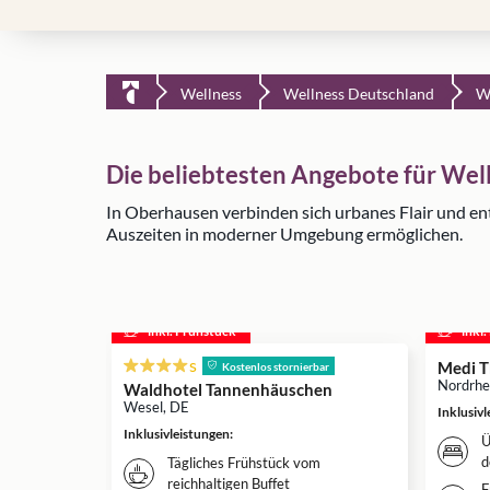
Wellness
Wellness Deutschland
W
Die beliebtesten Angebote für Wel
In Oberhausen verbinden sich urbanes Flair und en
Auszeiten in moderner Umgebung ermöglichen.
inkl. Frühstück
inkl
s
Medi 
Kostenlos stornierbar
Nordrhe
Waldhotel Tannenhäuschen
Wesel, DE
Inklusiv
Inklusivleistungen
:
Ü
d
Tägliches Frühstück vom
reichhaltigen Buffet
F