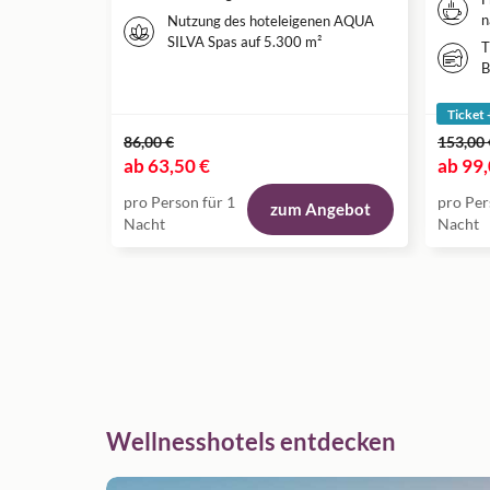
n
Nutzung des hoteleigenen AQUA
SILVA Spas auf 5.300 m²
T
B
Ticket 
86,00 €
153,00 
ab
63,50 €
ab
99,
pro Person für 1
pro Per
zum Angebot
Nacht
Nacht
Wellnesshotels entdecken