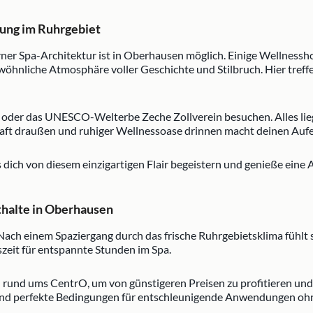
lung im Ruhrgebiet
Spa-Architektur ist in Oberhausen möglich. Einige Wellnesshote
wöhnliche Atmosphäre voller Geschichte und Stilbruch. Hier tre
r oder das UNESCO-Welterbe Zeche Zollverein besuchen. Alles li
haft draußen und ruhiger Wellnessoase drinnen macht deinen Aufen
s dich von diesem einzigartigen Flair begeistern und genieße eine
thalte in Oberhausen
 Nach einem Spaziergang durch das frische Ruhrgebietsklima fühlt
szeit für entspannte Stunden im Spa.
und ums CentrO, um von günstigeren Preisen zu profitieren und
 sind perfekte Bedingungen für entschleunigende Anwendungen ohn