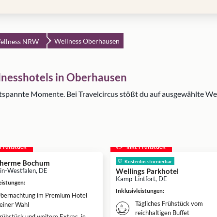
Wellness Oberhausen
ellness NRW
lnesshotels in Oberhausen
tspannte Momente. Bei Travelcircus stößt du auf ausgewählte Wel
. Frühstück
inkl. Frühstück
Therme Bochum
Kostenlos stornierbar
in-Westfalen, DE
Wellings Parkhotel
Kamp-Lintfort, DE
leistungen
:
Inklusivleistungen
:
bernachtung im Premium Hotel
Tägliches Frühstück vom
einer Wahl
reichhaltigen Buffet
rühstück und weitere Extras, je