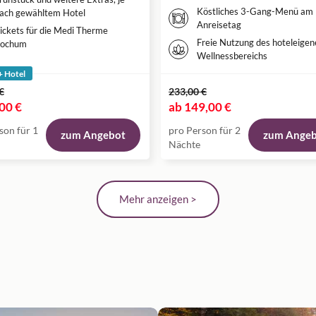
Köstliches 3-Gang-Menü am
ach gewähltem Hotel
Anreisetag
ickets für die Medi Therme
Freie Nutzung des hoteleigen
ochum
Wellnessbereichs
+ Hotel
€
233,00 €
00 €
ab
149,00 €
son für 1
pro Person für 2
zum Angebot
zum Ange
Nächte
Mehr anzeigen >