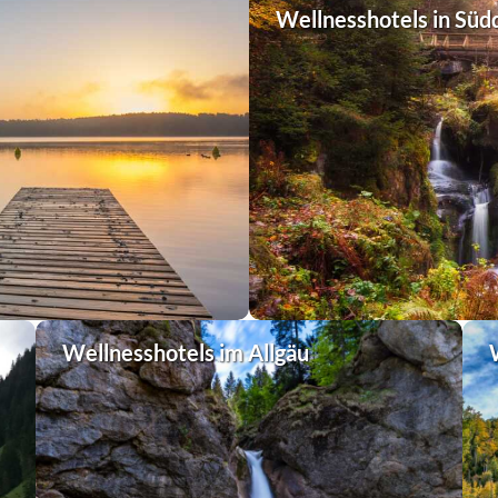
Wellnesshotels in Süd
Wellnesshotels im Allgäu