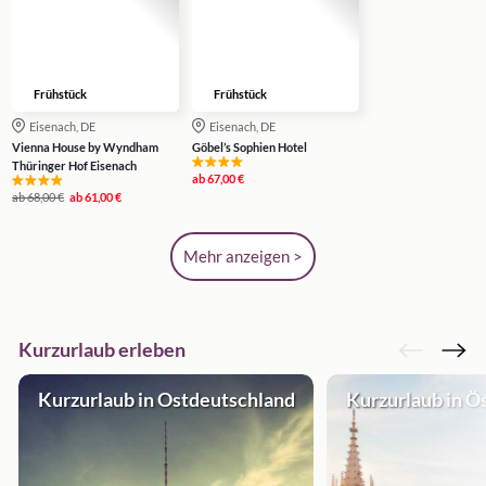
Frühstück
Frühstück
Eisenach, DE
Eisenach, DE
Vienna House by Wyndham
Göbel’s Sophien Hotel
Thüringer Hof Eisenach
ab
67,00 €
ab
68,00 €
ab
61,00 €
Mehr anzeigen >
Kurzurlaub erleben
Kurzurlaub in Ostdeutschland
Kurzurlaub in Ö