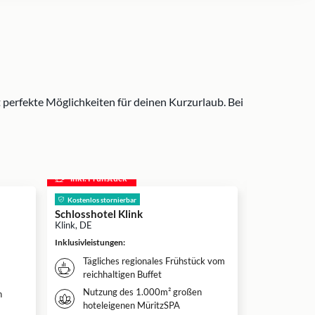
perfekte Möglichkeiten für deinen Kurzurlaub. Bei
inkl. Frühstück
inkl. Frühs
Kostenlos stornierbar
Schlosshotel Klink
Zum Löwen 
Klink, DE
Spa
Duderstadt, 
Inklusivleistungen
:
Inklusivleistun
Tägliches regionales Frühstück vom
Täglich
reichhaltigen Buffet
reichha
Nutzung des 1.000m² großen
n
Ein 3-
hoteleigenen MüritzSPA