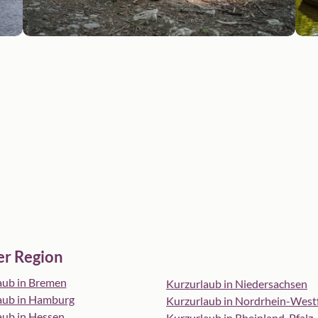
er Region
aub in Bremen
Kurzurlaub in Niedersachsen
aub in Hamburg
Kurzurlaub in Nordrhein-West
aub in Hessen
Kurzurlaub in Rheinland-Pfalz