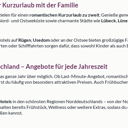
Kurzurlaub mit der Familie
ielen für einen
romantischen Kurzurlaub zu zweit
. Genieße gem
 Nord- und Ostseeküste sowie charmante Städte wie
Lübeck
,
Lüne
Hotels auf
Rügen
,
Usedom
oder an der Ostsee bieten großzügige 
hrten oder Schifffahrten sorgen dafür, dass sowohl Kinder als au
chland – Angebote für jede Jahreszeit
das ganze Jahr über möglich. Ob Last-Minute-Angebot, romantis
st du häufig von besonders attraktiven Preisen. Auch Frühbucher 
Hotels
in den schönsten Regionen Norddeutschlands – von der Nor
halten bereits Frühstück, Wellness oder weitere Extras, sodass 
ßen kannst.