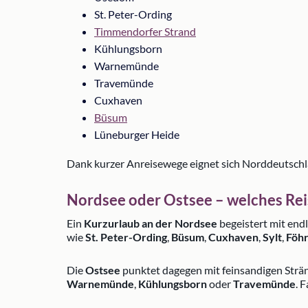
St. Peter-Ording
Timmendorfer Strand
Kühlungsborn
Warnemünde
Travemünde
Cuxhaven
Büsum
Lüneburger Heide
Dank kurzer Anreisewege eignet sich Norddeutschl
Nordsee oder Ostsee – welches Rei
Ein
Kurzurlaub an der Nordsee
begeistert mit en
wie
St. Peter-Ording
,
Büsum
,
Cuxhaven
,
Sylt
,
Föh
Die
Ostsee
punktet dagegen mit feinsandigen Str
Warnemünde
,
Kühlungsborn
oder
Travemünde
. 