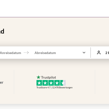
nd
Anreisedatum
Abreisedatum
2 
Trustpilot
mer
TrustScore 4.7 | 12,478
Bewertungen