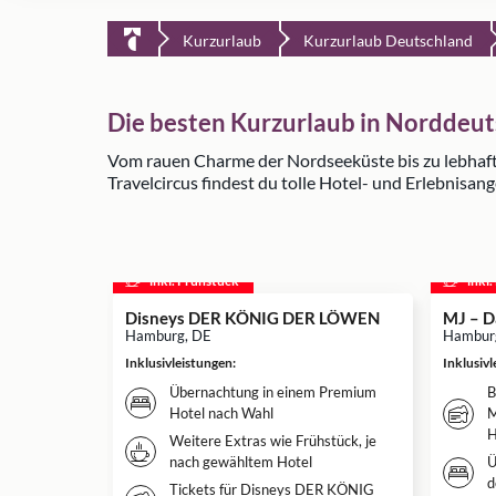
Kurzurlaub
Kurzurlaub Deutschland
Die besten Kurzurlaub in Norddeu
Vom rauen Charme der Nordseeküste bis zu lebhaft
Travelcircus findest du tolle Hotel- und Erlebnisa
inkl. Frühstück
inkl
Disneys DER KÖNIG DER LÖWEN
MJ – D
Hamburg, DE
Hambur
Inklusivleistungen
:
Inklusiv
Übernachtung in einem Premium
B
Hotel nach Wahl
M
H
Weitere Extras wie Frühstück, je
nach gewähltem Hotel
Ü
d
Tickets für Disneys DER KÖNIG