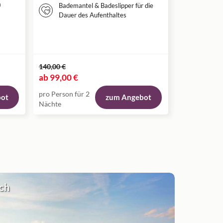
Anreis
a
Bademantel & Badeslipper für die
Nutzun
Dauer des Aufenthaltes
Wellne
140,00 €
172,00 €
ab
99,00 €
ab
129,00 
pro Person für 2
pro Person fü
bot
zum Angebot
Nächte
Nächte
ich