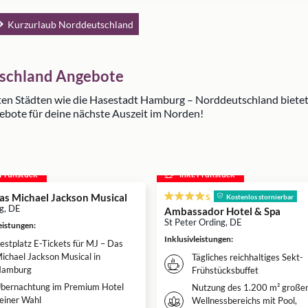
Kurzurlaub Norddeutschland
tschland Angebote
en Städten wie die Hasestadt Hamburg – Norddeutschland bietet 
ngebote für deine nächste Auszeit im Norden!
. Frühstück
inkl. Frühstück
s
as Michael Jackson Musical
Kostenlos stornierbar
g, DE
Ambassador Hotel & Spa
St Peter Ording, DE
leistungen
:
Inklusivleistungen
:
estplatz E-Tickets für MJ – Das
ichael Jackson Musical in
Tägliches reichhaltiges Sekt-
amburg
Frühstücksbuffet
bernachtung im Premium Hotel
Nutzung des 1.200 m² große
einer Wahl
Wellnessbereichs mit Pool,