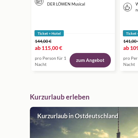
DER LÖWEN Musical
W
n
Ticket + Hotel
Ticket 
144,00 €
141,00 
ab
115,00 €
ab
109
pro Person für 1
pro Per
zum Angebot
Nacht
Nacht
Kurzurlaub erleben
Kurzurlaub in Ostdeutschland