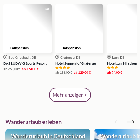
3.8
Halbpension
Halbpension
Bad Griesbach, DE
Grafenau, DE
Lam, DE
DAS LUDWIG Sports Resort
Hotel Sonnenhof Grafenau
Hotel zum Hirschen 
ab
268,00 €
ab
174,00 €
ab
156,00 €
ab
129,00 €
ab
94,00 €
Mehr anzeigen >
Wanderurlaub erleben
Wanderurlaub in Deutschland
Wanderurlaub in