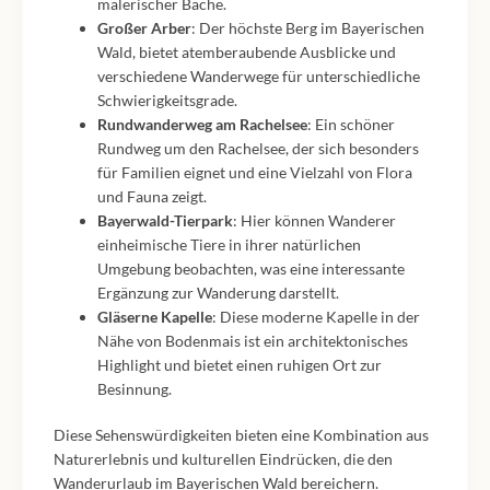
malerischer Bäche.
Großer Arber
: Der höchste Berg im Bayerischen
Wald, bietet atemberaubende Ausblicke und
verschiedene Wanderwege für unterschiedliche
Schwierigkeitsgrade.
Rundwanderweg am Rachelsee
: Ein schöner
Rundweg um den Rachelsee, der sich besonders
für Familien eignet und eine Vielzahl von Flora
und Fauna zeigt.
Bayerwald-Tierpark
: Hier können Wanderer
einheimische Tiere in ihrer natürlichen
Umgebung beobachten, was eine interessante
Ergänzung zur Wanderung darstellt.
Gläserne Kapelle
: Diese moderne Kapelle in der
Nähe von Bodenmais ist ein architektonisches
Highlight und bietet einen ruhigen Ort zur
Besinnung.
Diese Sehenswürdigkeiten bieten eine Kombination aus
Naturerlebnis und kulturellen Eindrücken, die den
Wanderurlaub im Bayerischen Wald bereichern.