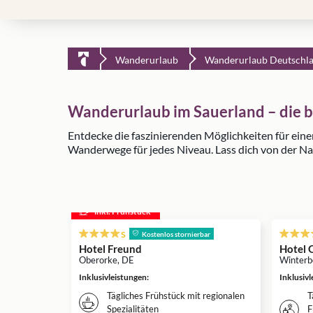
Wanderurlaub
Wanderurlaub Deutschl
Wanderurlaub im Sauerland – die 
Entdecke die faszinierenden Möglichkeiten für ein
Wanderwege für jedes Niveau. Lass dich von der Na
inkl. Frühstück
s
Kostenlos stornierbar
Hotel Freund
Hotel 
Oberorke, DE
Winterb
Inklusivleistungen
:
Inklusiv
Tägliches Frühstück mit regionalen
T
Spezialitäten
F