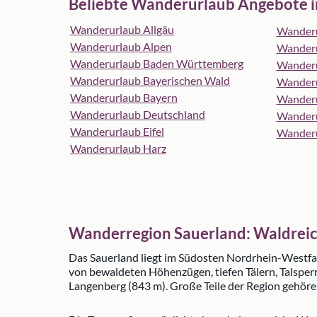
Beliebte Wanderurlaub Angebote i
Wanderurlaub Allgäu
Wanderu
Wanderurlaub Alpen
Wanderu
Wanderurlaub Baden Württemberg
Wanderu
Wanderurlaub Bayerischen Wald
Wanderu
Wanderurlaub Bayern
Wander
Wanderurlaub Deutschland
Wanderu
Wanderurlaub Eifel
Wanderu
Wanderurlaub Harz
Wanderregion Sauerland: Waldrei
Das Sauerland liegt im Südosten Nordrhein-Westfa
von bewaldeten Höhenzügen, tiefen Tälern, Talspe
Langenberg (843 m). Große Teile der Region gehör