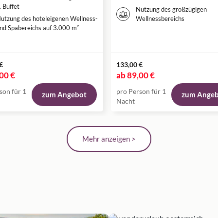
. Buffet
Nutzung des großzügigen
utzung des hoteleigenen Wellness-
Wellnessbereichs
nd Spabereichs auf 3.000 m²
€
133,00 €
00 €
ab
89,00 €
son für 1
pro Person für 1
zum Angebot
zum Ange
Nacht
Mehr anzeigen >