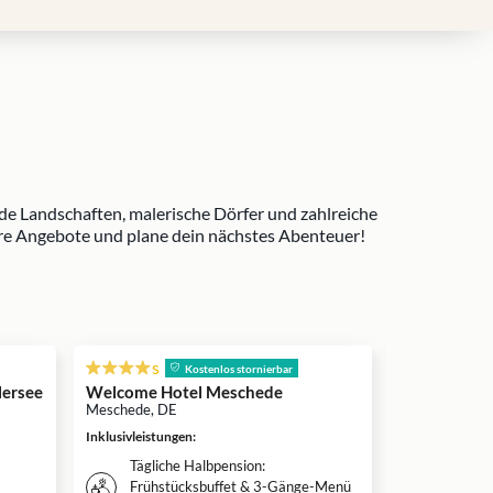
de Landschaften, malerische Dörfer und zahlreiche
sere Angebote und plane dein nächstes Abenteuer!
s
Kostenlos stornierbar
lersee
Welcome Hotel Meschede
Fletcher Ho
Arnsberg-S
Meschede, DE
Arnsberg, DE
Inklusivleistungen
:
Inklusivleistun
Tägliche Halbpension:
Täglich
Frühstücksbuffet & 3-Gänge-Menü