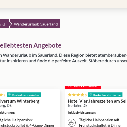
Wanderurlaub Sauerland
and
beliebtesten Angebote
en Wanderurlaub im Sauerland. Diese Region bietet atemberauben
tur inspirieren und finde die perfekte Auszeit. Stöbere durch un
inkl. Frühstück
s
s
Kostenlos stornierbar
Kostenlos stornierbar
Oversum Winterberg
Hotel Vier Jahreszeiten am Sei
erg, DE
Iserlohn, DE
leistungen
:
Inklusivleistungen
:
ägliche Halbpension:
Tägliche Halbpension mit
rühstücksbuffet & 4-Gang-Dinner
Frühstücksbuffet & Dinner