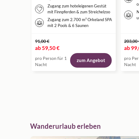
o
Zugang zum hoteleigenen Gestüt
mit Finnpferden & zum Streichelzoo
N
u
Zugang zum 2.700 m² Orkeland SPA
mit 2 Pools & 6 Saunen
91,00 €
203,00 
ab
59,50 €
ab
99,
pro Person für 1
pro Per
zum Angebot
Nacht
Nacht
Wanderurlaub erleben