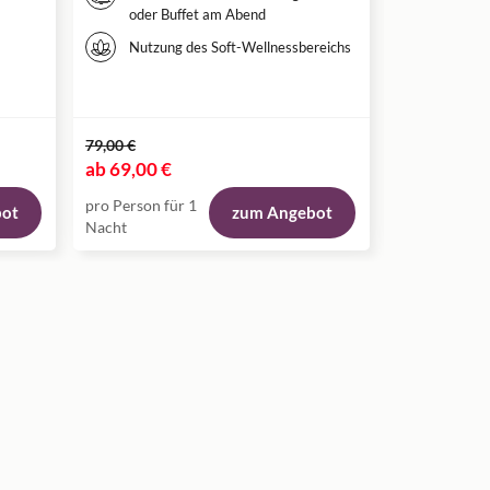
Frühstü
oder Buffet am Abend
traditi
Nutzung des Soft-Wellnessbereichs
Zugang
Wellnes
79,00 €
95,00 €
ab
69,00 €
ab
71,00 €
pro Person für 1
pro Person fü
bot
zum Angebot
Nacht
Nacht