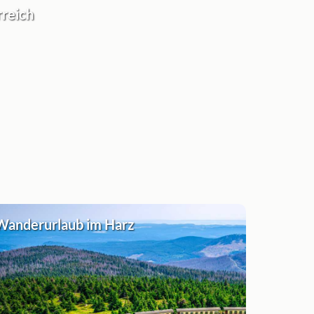
rreich
Wanderurlaub im Harz