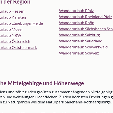
n der Region
Wanderurlaub Pfalz
rlaub Hessen
Wanderurlaub Rheinland Pfalz
rlaub Kärnten
Wanderurlaub Rhön
rlaub Lüneburger Heide
Wanderurlaub Sächsischen Sch
rlaub Mosel
Wanderurlaub Salzburg
urlaub NRW
Wanderurlaub Sauerland
rlaub Österreich
Wanderurlaub Schwarzwald
rlaub Oststeiermark
Wanderurlaub Schweiz
che Mittelgebirge und Höhenwege
lens und zählt zu den größten zusammenhängenden Mittelgebirgsr
rren und weitläufigen Hochflächen. Zu den höchsten Erhebungen g
en zu Naturparken wie dem Naturpark Sauerland-Rothaargebirge.