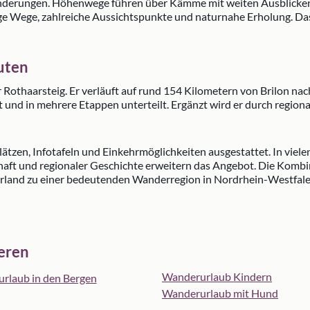
nderungen. Höhenwege führen über Kämme mit weiten Ausblicken,
e Wege, zahlreiche Aussichtspunkte und naturnahe Erholung. Das S
uten
Rothaarsteig. Er verläuft auf rund 154 Kilometern von Brilon nac
ert und in mehrere Etappen unterteilt. Ergänzt wird er durch regi
lätzen, Infotafeln und Einkehrmöglichkeiten ausgestattet. In vie
aft und regionaler Geschichte erweitern das Angebot. Die Kombin
and zu einer bedeutenden Wanderregion in Nordrhein-Westfale
ieren
Wanderurlaub Kindern
rlaub in den Bergen
Wanderurlaub mit Hund