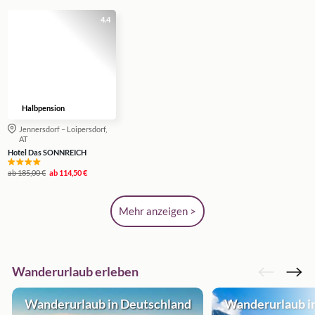
4.4
Halbpension
Jennersdorf – Loipersdorf,
AT
Hotel Das SONNREICH
ab
185,00 €
ab
114,50 €
Mehr anzeigen >
Wanderurlaub erleben
Wanderurlaub in Deutschland
Wanderurlaub in