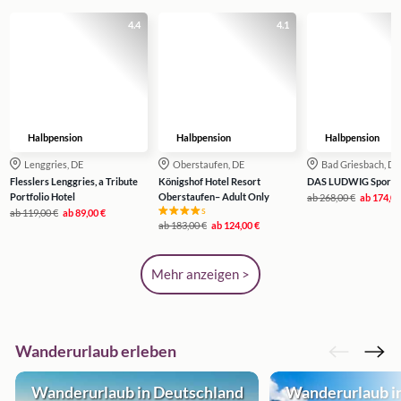
4.4
4.1
Halbpension
Halbpension
Halbpension
Lenggries, DE
Oberstaufen, DE
Bad Griesbach, DE
Flesslers Lenggries, a Tribute
Königshof Hotel Resort
DAS LUDWIG Sports 
Portfolio Hotel
Oberstaufen– Adult Only
ab
268,00 €
ab
174,00
s
ab
119,00 €
ab
89,00 €
ab
183,00 €
ab
124,00 €
Mehr anzeigen >
Wanderurlaub erleben
Wanderurlaub in Deutschland
Wanderurlaub in