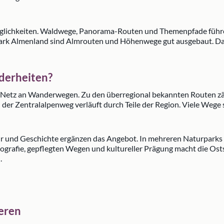
möglichkeiten. Waldwege, Panorama-Routen und Themenpfade führ
ark Almenland sind Almrouten und Höhenwege gut ausgebaut. Das 
derheiten?
tes Netz an Wanderwegen. Zu den überregional bekannten Routen zä
er Zentralalpenweg verläuft durch Teile der Region. Viele Wege si
ur und Geschichte ergänzen das Angebot. In mehreren Naturparks
rafie, gepflegten Wegen und kultureller Prägung macht die Osts
.
ieren