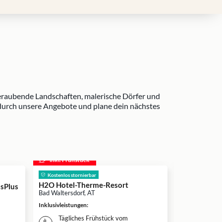
beraubende Landschaften, malerische Dörfer und
e durch unsere Angebote und plane dein nächstes
inkl. Frühstück
inkl. Frühs
Kostenlos stornierbar
AVITA Ther
H2O Hotel-Therme-Resort
Bad Tatzmanns
sPlus
Bad Waltersdorf, AT
Inklusivleistun
Inklusivleistungen
:
Überna
Tägliches Frühstück vom
deiner