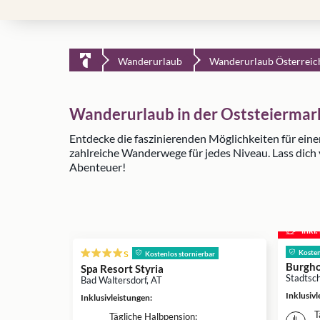
Wanderurlaub
Wanderurlaub Österreic
Wanderurlaub in der Oststeiermark
Entdecke die faszinierenden Möglichkeiten für ein
zahlreiche Wanderwege für jedes Niveau. Lass dich 
Abenteuer!
inkl
s
Kosten
Kostenlos stornierbar
Burgho
Spa Resort Styria
Stadtsch
Bad Waltersdorf, AT
Inklusiv
Inklusivleistungen
:
T
Tägliche Halbpension: