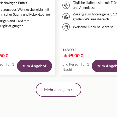
Tägliche Halbpension mit Frü
eichhaltigen Buffet
und Abendessen
utzung des Wellnessbereichs mit
Zugang zum hoteleigenen, 1.
innischer Sauna und Relax-Lounge
großen Wellnessbereich
urgenland Card mit
ergünstigungen
Welcome Drink bei Anreise
148,00 €
50 €
ab
99,00 €
son für 1
pro Person für 1
zum Angebot
zum Ange
Nacht
Mehr anzeigen >