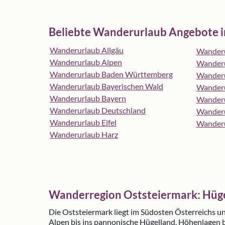
Beliebte Wanderurlaub Angebote i
Wanderurlaub Allgäu
Wanderu
Wanderurlaub Alpen
Wanderu
Wanderurlaub Baden Württemberg
Wanderu
Wanderurlaub Bayerischen Wald
Wanderu
Wanderurlaub Bayern
Wander
Wanderurlaub Deutschland
Wanderu
Wanderurlaub Eifel
Wanderu
Wanderurlaub Harz
Wanderregion Oststeiermark: Hüge
Die Oststeiermark liegt im Südosten Österreichs u
Alpen bis ins pannonische Hügelland. Höhenlagen 