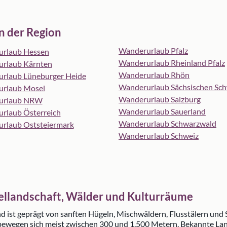
n der Region
Wanderurlaub Pfalz
rlaub Hessen
Wanderurlaub Rheinland Pfalz
rlaub Kärnten
Wanderurlaub Rhön
rlaub Lüneburger Heide
Wanderurlaub Sächsischen Sch
rlaub Mosel
Wanderurlaub Salzburg
urlaub NRW
Wanderurlaub Sauerland
rlaub Österreich
Wanderurlaub Schwarzwald
rlaub Oststeiermark
Wanderurlaub Schweiz
llandschaft, Wälder und Kulturräume
nd ist geprägt von sanften Hügeln, Mischwäldern, Flusstälern und
bewegen sich meist zwischen 300 und 1.500 Metern. Bekannte Lan