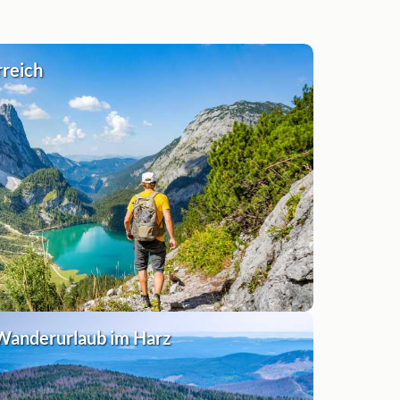
rreich
Wanderurlaub im Harz