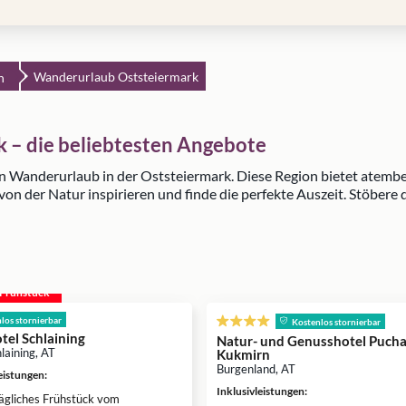
Wanderurlaub Oststeiermark
h
 – die beliebtesten Angebote
en Wanderurlaub in der Oststeiermark. Diese Region bietet atem
von der Natur inspirieren und finde die perfekte Auszeit. Stöber
. Frühstück
los stornierbar
Kostenlos stornierbar
tel Schlaining
Natur- und Genusshotel Pucha
laining, AT
Kukmirn
Burgenland, AT
leistungen
:
Inklusivleistungen
:
ägliches Frühstück vom