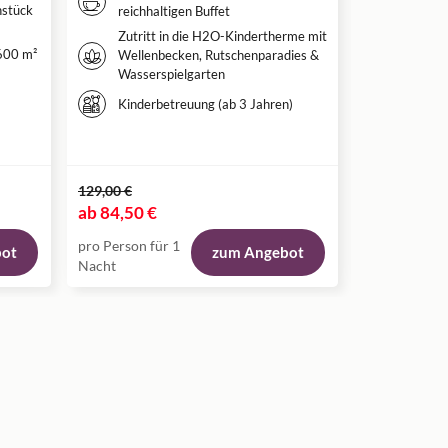
hstück
reichhaltigen Buffet
Frühstü
Zutritt in die H2O-Kindertherme mit
nach g
600 m²
Wellenbecken, Rutschenparadies &
Tickets
Wasserspielgarten
AVITA 
Kinderbetreuung (ab 3 Jahren)
Ticket + Hote
129,00 €
151,00 €
ab
84,50 €
ab
119,00 
pro Person für 1
pro Person fü
bot
zum Angebot
Nacht
Nacht