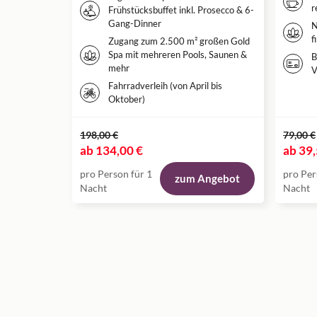
r
Frühstücksbuffet inkl. Prosecco & 6-
Gang-Dinner
N
f
Zugang zum 2.500 m² großen Gold
Spa mit mehreren Pools, Saunen &
B
mehr
V
Fahrradverleih (von April bis
Oktober)
198,00 €
79,00 €
ab
134,00 €
ab
39,
pro Person für 1
pro Per
zum Angebot
Nacht
Nacht