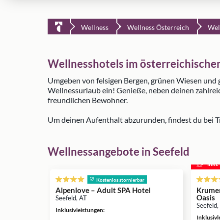
Wellness
Wellness Österreich
Wel
Wellnesshotels im österreichische
Umgeben von felsigen Bergen, grünen Wiesen und 
Wellnessurlaub ein! Genieße, neben deinen zahlre
freundlichen Bewohner.
Um deinen Aufenthalt abzurunden, findest du bei 
Wellnessangebote in Seefeld
inkl
Kostenlos stornierbar
Alpenlove – Adult SPA Hotel
Krumer
Oasis
Seefeld, AT
Seefeld,
Inklusivleistungen
:
Inklusiv