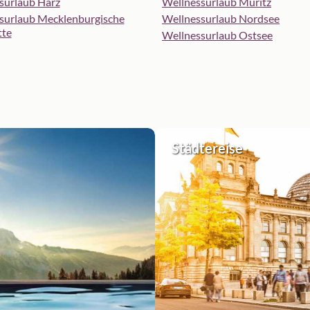
surlaub Harz
Wellnessurlaub Müritz
surlaub Mecklenburgische
Wellnessurlaub Nordsee
tte
Wellnessurlaub Ostsee
Städtereise