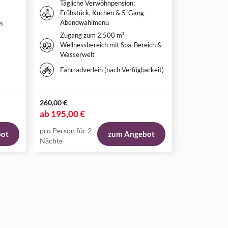
Tägliche Verwöhnpension:
Täglic
Frühstück, Kuchen & 5-Gang-
Frühst
Abendwahlmenü
Nachmi
s
Zugang zum 2.500 m²
Softdri
Wellnessbereich mit Spa-Bereich &
Mahlze
Wasserwelt
Nutzun
Wellnes
Fahrradverleih (nach Verfügbarkeit)
Erwach
260,00 €
288,00 €
ab
195,00 €
ab
259,00 
pro Person für 2
pro Person fü
bot
zum Angebot
Nächte
Nächte