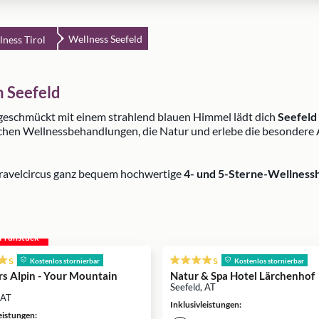
Wellness Seefeld
lness Tirol
n Seefeld
geschmückt mit einem strahlend blauen Himmel lädt dich
Seefeld
ichen Wellnessbehandlungen, die Natur und erlebe die besonder
Travelcircus ganz bequem hochwertige
4- und 5-Sterne-Wellnessh
. Frühstück
s
s
Kostenlos stornierbar
Kostenlos stornierbar
s Alpin - Your Mountain
Natur & Spa Hotel Lärchenhof
Seefeld, AT
 AT
Inklusivleistungen
:
leistungen
: