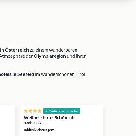
 in Österreich
zu einem wunderbaren
e Atmosphäre der
Olympiaregion
und ihrer
otels in Seefeld
im wunderschönen Tirol.
s
Kostenlos stornierbar
Wellnesshotel Schönruh
Alpenpark R
Seefeld, AT
Seefeld, AT
Inklusivleistungen
:
Inklusivleistun