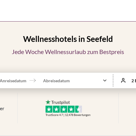
Wellnesshotels in Seefeld
Jede Woche Wellnessurlaub zum Bestpreis
Anreisedatum
Abreisedatum
2 
Trustpilot
mer
TrustScore 4.7 | 12,478
Bewertungen